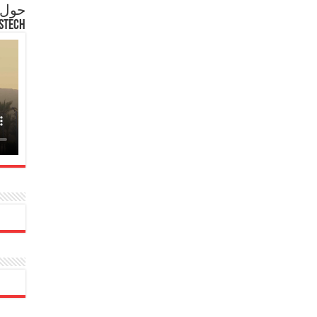
حول ع
STECH