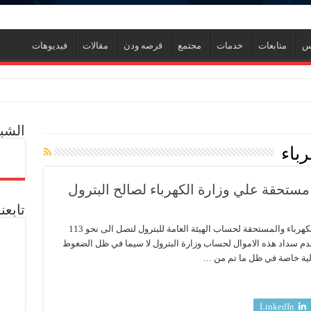
نس
متابعات
خدمات
مجتمع
قرصه ودن
مقالات
فيديوهات
الشبك
رباء
ي جديد
ل العالمية آليات تنفيذ مذكرة التفاهم لربط اكتشافات الشركة في قبرص بالبنية التحتي
تابعن
ف منذ عام 2022.. ويؤكد: كامل الاهتمام لوضع صعيد مصر على خريطة الاستثمار البترولي
كشفت مصادر مطلعه عن ارتفاع مديونية وزارة الكهرباء والمستحقة لحساب الهيئة العامة للبترول لتصل الى نحو 113
عدم سداد هذه الاموال لحساب وزارة البترول لا سيما في ظل الضغوط
رولية خاصة في ظل ما تم من …
LinkedIn