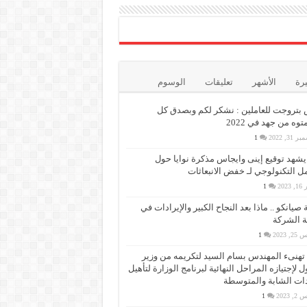
يرة
الأشهر
تعليقات
الوسوم
بتروجت للعاملين : نشكر لكم وبصدق كل
وه من جهد في 2022
 31, 2022
1
 يشهد توقيع إينى وايجاس مذكرة نوايا حول
مل التكنولوجي لـ خفض الانبعاثات
 2023
1
 صيانكو .. ماذا بعد النجاح الكبير والإيرادات في
 الشركة
, 2023
1
PMS تهنىء المهندس بسام السيد لتكريمه من وزير
ول لإجتيازه المراحل النهائية لبرنامج الوزارة لتأهيل
دات الشابة والمتوسطة
, 2023
1