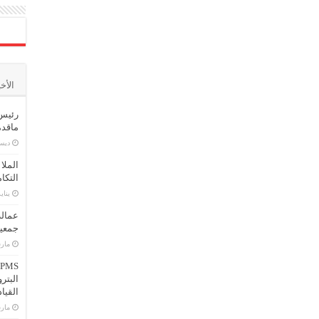
الأخ
رئيس 
ماقدمت
ديسمبر
الملا
التكا
يناير 16,
عمالة
جمعية
مارس 25
البتر
القيا
مارس 2