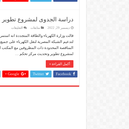
مغلقة
دراسة الجدوى لمشروع تطوير و
على
ديسمبر 29, 2022
متابعات
التعليقات
دراسة
الجدوى
قالت وزارة الكهرباء والطاقة المتجددة انه استمرا
لمشروع
لتدعيم الشبكة المصرية لنقل الكهرباء على جميع 
تطوير
وتحديث
مركز
لمشروع تطوير وتحديث مركز تحكم …
تحكم
إسكندرية
الاقليمي
أكمل القراءة »
مغلقة
Google +
Twitter
Facebook