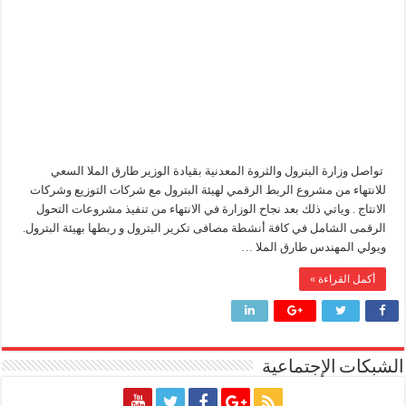
مع
شركات
التوزيع
وشركات
الانتاج
مغلقة
تواصل وزارة البترول والثروة المعدنية بقيادة الوزير طارق الملا السعي
للانتهاء من مشروع الربط الرقمي لهيئة البترول مع شركات التوزيع وشركات
الانتاج . وياتي ذلك بعد نجاح الوزارة في الانتهاء من تنفيذ مشروعات التحول
الرقمى الشامل في كافة أنشطة مصافى تكرير البترول و ربطها بهيئة البترول.
ويولي المهندس طارق الملا …
أكمل القراءة »
الشبكات الإجتماعية