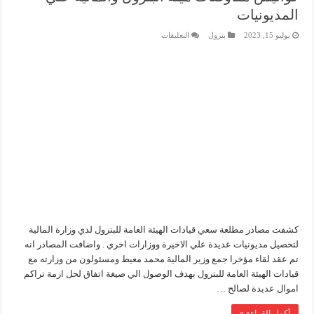
المديونيات
على
يوليو 15, 2023
بترول
التعليقات
كواليس
مفاوضات
هيئة
البترول
والمالية
علي
المديونيات
مغلقة
كشفت مصادر مطلعة سعي قيادات الهيئة العامة للبترول لدي وزارة المالية
لتحصيل مديونيات عديدة علي الاخيرة ووزارات اخري . واضافت المصادر انه
تم عقد لقاء مؤخرا جمع وزير المالية محمد معيط ومسئولون من وزارته مع
قيادات الهيئة العامة للبترول بهدف الوصول الي صيغة اتفاق لحل ازمة تراكم
اموال عديدة لصالح …
أكمل القراءة »