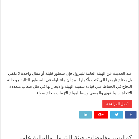
البترول
وعودة
وزير البترول يتابع انتاج حقل البركة في اسوان
الكيان
الذي
النيل للبترول» تحصد شهادة «ISO 39001» لنظام إدارة السلامة المرورية بجهود ذاتية
تبعثرت
قوته
بفعل
فاعل
إنجاز بحري جديد … PMS تنهي أعمال إنزال الخطوط البحرية الثلاث بمشروع المرحلة الرابعة لتنمية حقل غاز كاموس البحري التابع لشركة شمال سيناء للبترول
مغلقة
عند الحديث عن الهيئة العامة للبترول فإن سطور قليلة أو مقال واحدة لا تكفي
بل يحتاج تاريخها الي كتب بأكملها . بيد أن مانتناوله في السطور التالية هو حالة
النجاح في الحفاظ علي قيادة سفينة الهيئة والابحار بها في ظل صعاب متعددة
الاتجاهات والقوي والمضي وسط امواج الازمات بنجاح سواء …
أكمل القراءة »
كواليس مفاوضات هيئة البترول والمالية علي