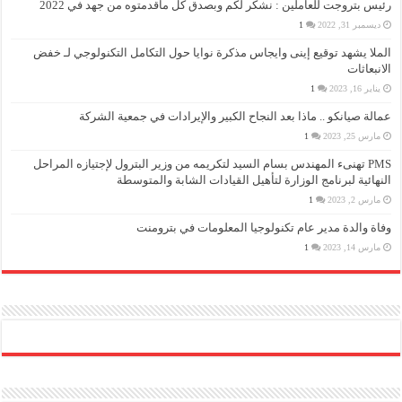
رئيس بتروجت للعاملين : نشكر لكم وبصدق كل ماقدمتوه من جهد في 2022
ديسمبر 31, 2022
1
الملا يشهد توقيع إينى وايجاس مذكرة نوايا حول التكامل التكنولوجي لـ خفض
الانبعاثات
يناير 16, 2023
1
عمالة صيانكو .. ماذا بعد النجاح الكبير والإيرادات في جمعية الشركة
مارس 25, 2023
1
PMS تهنىء المهندس بسام السيد لتكريمه من وزير البترول لإجتيازه المراحل
النهائية لبرنامج الوزارة لتأهيل القيادات الشابة والمتوسطة
مارس 2, 2023
1
وفاة والدة مدير عام تكنولوجيا المعلومات في بترومنت
مارس 14, 2023
1