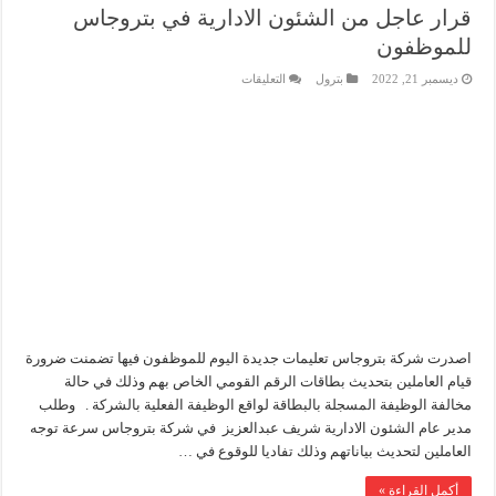
قرار عاجل من الشئون الادارية في بتروجاس
للموظفون
على
ديسمبر 21, 2022
بترول
التعليقات
قرار
عاجل
من
الشئون
الادارية
في
بتروجاس
للموظفون
مغلقة
اصدرت شركة بتروجاس تعليمات جديدة اليوم للموظفون فيها تضمنت ضرورة
قيام العاملين بتحديث بطاقات الرقم القومي الخاص بهم وذلك في حالة
مخالفة الوظيفة المسجلة بالبطاقة لواقع الوظيفة الفعلية بالشركة . وطلب
مدير عام الشئون الادارية شريف عبدالعزيز في شركة بتروجاس سرعة توجه
العاملين لتحديث بياناتهم وذلك تفاديا للوقوع في …
أكمل القراءة »