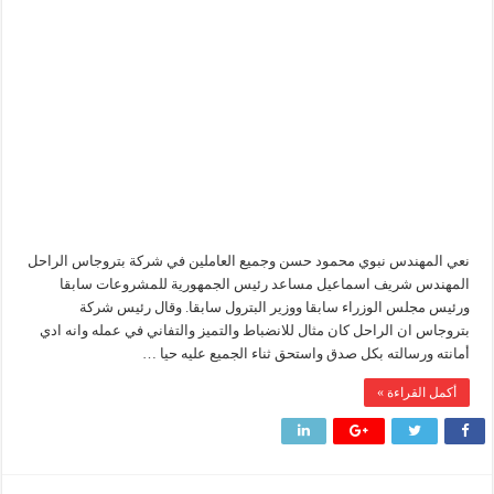
بتروجاس
والعاملين
شائعات وحقائق.. فحص فروع الشركات بالخارج ومعارين ميدور وظهور جبران ومساع
ينعون
الراحل
جنوب الوادي القابضة للبترول» تنظم لقاءً توعويًا حول إدارة الأزمات ورفع كفاءة الاس
شريف
اسماعيل
من ذاكرة البترول فكرة متميزة ترصد تاريخ القطاع
مغلقة
أكبا تبدأ تصدير 60 ألف طن من زيوت المحركات البحرية للأسواق الخارجية
نعي المهندس نبوي محمود حسن وجميع العاملين في شركة بتروجاس الراحل
المهندس شريف اسماعيل مساعد رئيس الجمهورية للمشروعات سابقا
ورئيس مجلس الوزراء سابقا ووزير البترول سابقا. وقال رئيس شركة
بتروجاس ان الراحل كان مثال للانضباط والتميز والتفاني في عمله وانه ادي
أمانته ورسالته بكل صدق واستحق ثناء الجميع عليه حيا …
أكمل القراءة »