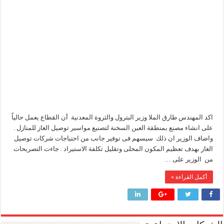
:
إنشاء
مصنع
إنجاز بحري جديد … PMS تنهي أعمال إنزال الخطوط البحرية الثلاث بمشروع المرحلة الرابعة لتنمية حقل غاز كاموس البحري التابع لشركة شمال سيناء للبترول
إنتاج
مواسير
هدوء اعلامي في وزارة البترول
لـ
تلبية
احتياجات
محمود ناجي : لولا جهود الوزارة في عامين كان الغاز وصل 2مليار قدم يوميا
شركات
توصيل
الغاز
مغلقة
اكد المهندس طارق الملا وزير البترول والثروة المعدنية أن القطاع يعمل حالياً
على انشاء مصنع بمنطقة العين السخنة لتصنيع مواسير توصيل الغاز للمنازل .
واضاف الوزير ان ذلك سيسهم فى توفير جانب من احتياجات شركات توصيل
الغاز بهدف تعظيم المكون المحلى وتقليل تكلفة الاستيراد . جاءت التصريحات
من الوزير على …
أكمل القراءة »