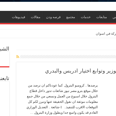
نس
متابعات
خدمات
مجتمع
قرصه ودن
مقالات
فيديوهات
لبركة في اسوان
الشبك
وزير وتوابع اختيار ادريس والبدري
ين كان الغاز وصل 2مليار قدم يوميا
تابعن
ين وجذبنا 19 مليار دولار استثمارات
يرصدها .. كرومبو البترول كما عودناكم ان نرصد من
ك لإنتاج الواح MDF الخشبية من قش الأرز
خلال موقع بترو مصر نيوز شائعات تدور داخل قطاع
حوسة ورحيل رئيس شركة في إيجاس والمعاش المبكر ومطالب وزارة المالية
البترول خلال اسبوع من العمل ونسعي من خلال جمع
معلومات موثقة ان نقول الحقيقة عنها ونبرز لكم كل
شركة “كارجاس” حل مشكلة تكدس السيارات بمحطة تموين الغاز
التوقعات الاقرب للتنفيذ.. 1-شائعة .. التعديل الوزاري
القادم قد يكون واسع جدا ويطول وزارة البترول …