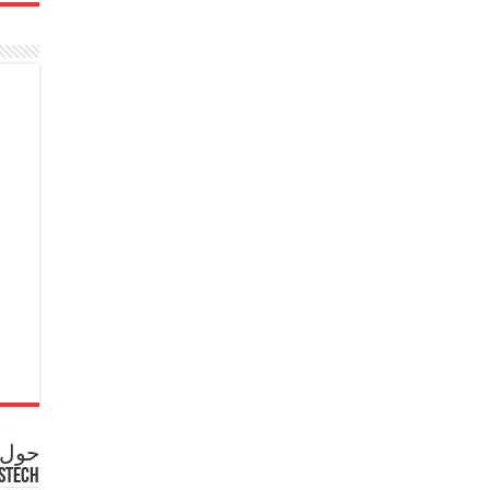
حول ع
STECH