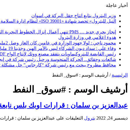
أخبار عاجلة
وزير البترول يتابع انتاج حقل البركة في اسوان
النيل للبترول» تحصد شهادة «ISO 39001» لنظام إدارة السلامة المرورية بجهود ذاتية
إنجاز بحري جديد … PMS تنهي أعمال إنزال الخطوط البحرية الثلاث بمشروع المرحلة الرابعة لتنمية حقل غاز كاموس البحري التابع لشركة شمال سيناء للبترول
هدوء اعلامي في وزارة البترول
محمود ناجي : لولا جهود الوزارة في عامين كان الغاز وصل 2مليار قدم يوميا
وفاء علي : سداد ديون الشركاء ليس بالأمر الهين وجذبنا 19 مليار دولار استثمارات
رئيس القابضة للبتروكيماويات يتفقد مصنع ووتك لإنتاج الواح MDF الخشبية من قش الأرز
شائعات وحقائق.. الحركة المنحوسة ورحيل رئيس شركة في إيج
محافظ مطروح يبحث مع رئيس شركة “كارجاس” حل مشكلة تكد
الرئيسية
/
أرشيف الوسم : #سوق_ النفط
أرشيف الوسم :
#سوق_ النفط
عبدالعزيز بن سلمان : قرارات اوبك بلس ناب
ديسمبر 24, 2022
بترول
التعليقات
على عبدالعزيز بن سلمان : قرارات