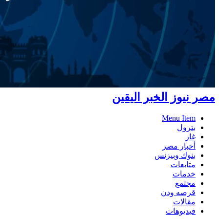
مصر نيوز الخبر اليقين
Menu Item
بترول
غاز
أخبار مصر
بنوك وبيزنس
متابعات
خدمات
مجتمع
قرصه ودن
مقالات
فيديوهات