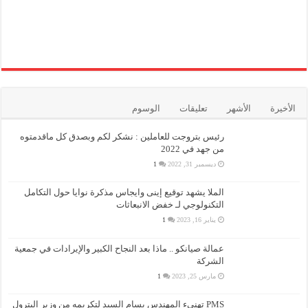
الأخيرة
الأشهر
تعليقات
الوسوم
رئيس بتروجت للعاملين : نشكر لكم وبصدق كل ماقدمتوه
من جهد في 2022
ديسمبر 31, 2022
1
الملا يشهد توقيع إينى وايجاس مذكرة نوايا حول التكامل
التكنولوجي لـ خفض الانبعاثات
يناير 16, 2023
1
عمالة صيانكو .. ماذا بعد النجاح الكبير والإيرادات في جمعية
الشركة
مارس 25, 2023
1
PMS تهنىء المهندس بسام السيد لتكريمه من وزير البترول