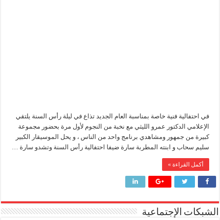
سحاب
و
شائعات وحقائق.. فحص فروع الشركات بالخارج ومعارين ميدور وظهور جبران ومساع
ابنته
سارة
جنوب الوادي القابضة للبترول» تنظم لقاءً توعويًا حول إدارة الأزمات ورفع كفاءة الاس
في
ضيافة
عمرو
من ذاكرة البترول فكرة متميزة ترصد تاريخ القطاع
الليثي
ليلة
أكبا تبدأ تصدير 60 ألف طن من زيوت المحركات البحرية للأسواق الخارجية
رأس
السنة
علي
الحياة
مغلقة
في احتفالية فنية خاصة بمناسبة العام الجديد تذاع في ليلة رأس السنة يلتقي
الإعلامي الدكتور عمرو الليثي مع نخبة من النجوم لأول مرة بحضور مجموعة
كبيرة من جمهور ومشاهدي برنامج واحد من الناس ، و يحل الموسيقار الكبير
سليم سحاب و ابنته المطربة سارة ضيفا احتفالية رأس السنة وتشدو سارة …
أكمل القراءة »
الشبكات الإجتماعية