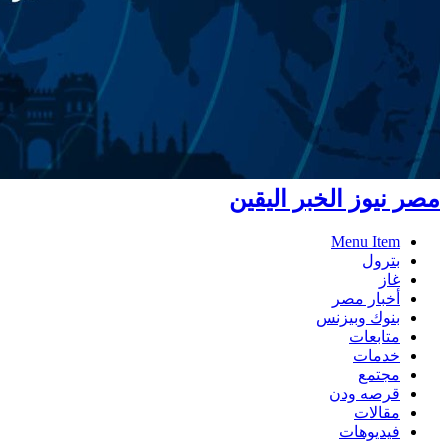
مصر نيوز الخبر اليقين
Menu Item
بترول
غاز
أخبار مصر
بنوك وبيزنس
متابعات
خدمات
مجتمع
قرصه ودن
مقالات
فيديوهات