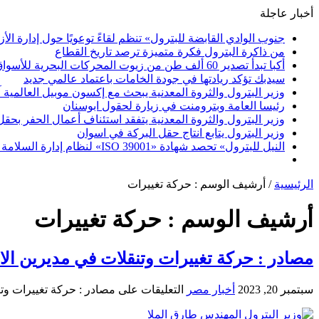
أخبار عاجلة
جنوب الوادي القابضة للبترول» تنظم لقاءً توعويًا حول إدارة ال
من ذاكرة البترول فكرة متميزة ترصد تاريخ القطاع
أكبا تبدأ تصدير 60 ألف طن من زيوت المحركات البحرية للأسواق الخارجية
سيدبك تؤكد ريادتها في جودة الخامات باعتماد عالمي جديد
وزير البترول والثروة المعدنية يبحث مع إكسون موبيل العالمية 
رئيسا العامة وبترومنت في زيارة لحقول ابوسنان
وزير البترول والثروة المعدنية يتفقد استئناف أعمال الحفر بحقل البركة في أسوان بعد توقف منذ عام 2022.. وي
وزير البترول يتابع انتاج حقل البركة في اسوان
النيل للبترول» تحصد شهادة «ISO 39001» لنظام إدارة السلامة المرورية بجهود ذاتية
الرئيسية
/
أرشيف الوسم : حركة تغييرات
أرشيف الوسم :
حركة تغييرات
مصادر : حركة تغييرات وتنقلات في مديرين ال
سبتمبر 20, 2023
أخبار مصر
التعليقات
على مصادر : حركة تغييرات وت