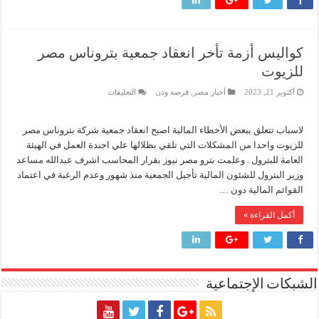
كواليس أزمة تأخر انعقاد جمعية بتروناس مصر
للزيوت
على
أكتوبر 21, 2023
أخبار مصر
,
قرصه ودن
التعليقات
كواليس
أزمة
تأخر
انعقاد
لاسباب تتعلق ببعض الأخطاء المالية اصبح انعقاد جمعية شركة بتروناس مصر
جمعية
للزيوت واحدا من المشكلات التي تلقي بظلالها علي اجندة العمل في الهيئة
بتروناس
مصر
العامة للبترول . وعلمت بترو مصر نيوز بقرار المحاسب اشرف عبدالله مساعد
للزيوت
وزير البترول للشئون المالية تأجيل الجمعية منذ شهور وعدم الرغبة في اعتماد
مغلقة
القوائم المالية دون …
أكمل القراءة »
الشبكات الإجتماعية