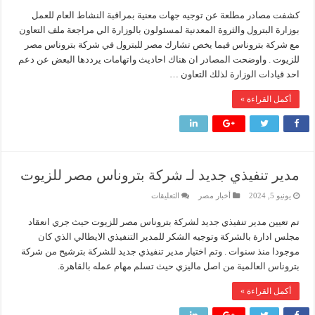
في
كشفت مصادر مطلعة عن توجيه جهات معنية بمراقبة النشاط العام للعمل
عمل
سيدبك تؤكد ريادتها في جودة الخامات باعتماد عالمي جديد
بتروناس
بوزارة البترول والثروة المعدنية لمسئولون بالوزارة الي مراجعة ملف التعاون
مصر
وزير البترول والثروة المعدنية يبحث مع إكسون موبيل العالمية آليات تنفيذ مذكرة ال
وحقيقة
مع شركة بتروناس فيما يخص تشارك مصر للبترول في شركة بتروناس مصر
صمت
للزيوت . واوضحت المصادر ان هناك احاديث واتهامات يرددها البعض عن دعم
رئيسا العامة وبترومنت في زيارة لحقول ابوسنان
مسئول
بالوزارة
احد قيادات الوزارة لذلك التعاون …
عن
وزير البترول والثروة المعدنية يتفقد استئناف أعمال الحفر بحقل البركة في أسوان بعد توقف منذ عام 2022.. ويؤكد: كامل الاهتمام لوضع صعيد مصر ع
الاخطاء
مغلقة
أكمل القراءة »
مدير تنفيذي جديد لـ شركة بتروناس مصر للزيوت
على
يونيو 5, 2024
أخبار مصر
التعليقات
مدير
تنفيذي
تم تعيين مدير تنفيذي جديد لشركة بتروناس مصر للزيوت حيث جري انعقاد
جديد
لـ
مجلس ادارة بالشركة وتوجيه الشكر للمدير التنفيذي الايطالي الذي كان
شركة
بتروناس
موجودا منذ سنوات . وتم اختيار مدير تنفيذي جديد للشركة بترشيح من شركة
مصر
بتروناس العالمية من اصل ماليزي حيث تسلم مهام عمله بالقاهرة.
للزيوت
مغلقة
أكمل القراءة »