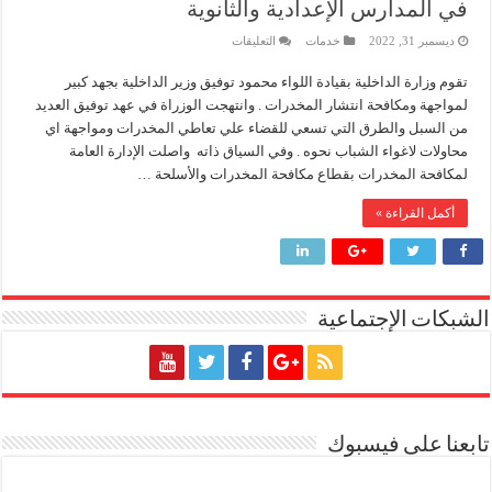
في المدارس الإعدادية والثانوية
على
ديسمبر 31, 2022
خدمات
التعليقات
إنجاز بحري جديد … PMS تنهي أعمال إنزال الخطوط البحرية الثلاث بمشروع المرحلة الرابعة لتنمية حقل غاز كاموس البحري التابع لشركة شمال سيناء للبترول
في
عهد
هدوء اعلامي في وزارة البترول
تقوم وزارة الداخلية بقيادة اللواء محمود توفيق وزير الداخلية بجهد كبير
توفيق
،
لمواجهة ومكافحة انتشار المخدرات . وانتهجت الوزراة في عهد توفيق العديد
وزارة
محمود ناجي : لولا جهود الوزارة في عامين كان الغاز وصل 2مليار قدم يوميا
الداخلية
من السبل والطرق التي تسعي للقضاء علي تعاطي المخدرات ومواجهة اي
تواجه
محاولات لاغواء الشباب نحوه . وفي السياق ذاته واصلت الإدارة العامة
المخدرات
في
لمكافحة المخدرات بقطاع مكافحة المخدرات والأسلحة …
المدارس
الإعدادية
والثانوية
أكمل القراءة »
مغلقة
الشبكات الإجتماعية
تابعنا على فيسبوك