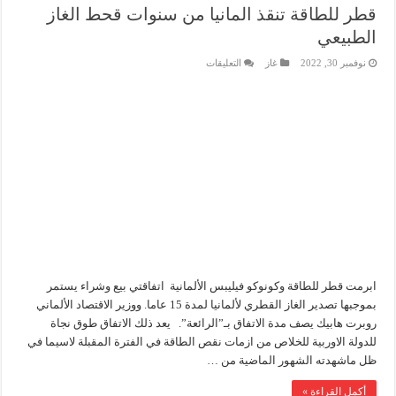
قطر للطاقة تنقذ المانيا من سنوات قحط الغاز
الطبيعي
على
نوفمبر 30, 2022
غاز
التعليقات
قطر
للطاقة
تنقذ
المانيا
من
سنوات
قحط
الغاز
الطبيعي
مغلقة
ابرمت قطر للطاقة وكونوكو فيليبس الألمانية اتفاقتي بيع وشراء يستمر
بموجبها تصدير الغاز القطري لألمانيا لمدة 15 عاما. ووزير الاقتصاد الألماني
روبرت هابيك يصف مدة الاتفاق بـ”الرائعة”. يعد ذلك الاتفاق طوق نجاة
للدولة الاوربية للخلاص من ازمات نقص الطاقة في الفترة المقبلة لاسيما في
ظل ماشهدته الشهور الماضية من …
أكمل القراءة »