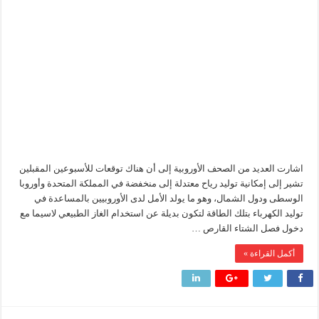
الرياح
أمل
اوروبا
إنجاز بحري جديد … PMS تنهي أعمال إنزال الخطوط البحرية الثلاث بمشروع المرحلة الرابعة لتنمية حقل غاز كاموس البحري التابع لشركة شمال سيناء للبترول
لمواجهة
شبح
هدوء اعلامي في وزارة البترول
الاظلام
في
الشتاء
محمود ناجي : لولا جهود الوزارة في عامين كان الغاز وصل 2مليار قدم يوميا
مغلقة
اشارت العديد من الصحف الأوروبية إلى أن هناك توقعات للأسبوعين المقبلين
تشير إلى إمكانية توليد رياح معتدلة إلى منخفضة في المملكة المتحدة وأوروبا
الوسطى ودول الشمال، وهو ما يولد الأمل لدى الأوروبيين بالمساعدة في
توليد الكهرباء بتلك الطاقة لتكون بديلة عن استخدام الغاز الطبيعي لاسيما مع
دخول فصل الشتاء القارص …
أكمل القراءة »