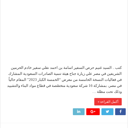
السعودي
يزور
وزير البترول يتابع انتاج حقل البركة في اسوان
جناح
تنمية
النيل للبترول» تحصد شهادة «ISO 39001» لنظام إدارة السلامة المرورية بجهود ذاتية
الصادرات
السعودية
في
معرض
إنجاز بحري جديد … PMS تنهي أعمال إنزال الخطوط البحرية الثلاث بمشروع المرحلة الرابعة لتنمية حقل غاز كاموس البحري التابع لشركة شمال سيناء للبترول
الخمسة
الكبار
2023″
مغلقة
كتب .. السيد غنيم حرص السفير اسامة بن احمد نقلي سفير خادم الحرمين
الشريفين في مصر علي زيارة جناح هيئة تنمية الصادرات السعودية المشارك
في فعاليات النسخة الخامسة من معرض “الخمسة الكبار 2023” المقام حالياً
في مصر، بمشاركة 16 شركة سعودية متخصّصة في قطاع مواد البناء والتشييد
وذلك تحت مظلة …
أكمل القراءة »