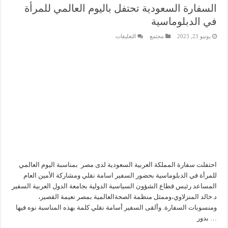
السفارة السعودية تحتفل باليوم العالمي للمرأة
في الدبلوماسية
على
يونيو 23, 2023
مجتمع
التعليقات
السفارة
السعودية
تحتفل
باليوم
العالمي
للمرأة
في
الدبلوماسية
مغلقة
احتفلت سفارة المملكة‬ العربية السعودية لدى مصر بمناسبة اليوم العالمي
للمرأة في الدبلوماسية بحضور السفير ‪ اسامة نقلي ومشاركة الأمين العام
المساعد رئيس قطاع الشؤون السياسية الدولية بجامعة الدول العربية السفير
د.خالد المنزلاوي،وممثل منظمة الصحةالعالمية بمصر نعيمة القصير،
ومنسوبات السفارة. وألقى السفير أسامة نقلي كلمة بهذه المناسبة نوه فيها
بدور …