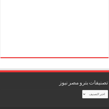
تصنيفات بترو مصر نيوز
تصنيفات
بترو
مصر
نيوز