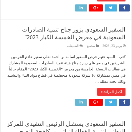
السفير السعودي يزور جناح تنمية الصادرات
السعودية في معرض الخمسة الكبار 2023″
على
يونيو 23, 2023
مجتمع
التعليقات
السفير
السعودي
كتب .. السيد غنيم حرص السفير اسامة بن احمد نقلي سفير خادم الحرمين
يزور
جناح
الشريفين في مصر علي زيارة جناح هيئة تنمية الصادرات السعودية المشارك
تنمية
الصادرات
في فعاليات النسخة الخامسة من معرض “الخمسة الكبار 2023” المقام حالياً
السعودية
في مصر، بمشاركة 16 شركة سعودية متخصّصة في قطاع مواد البناء والتشييد
في
معرض
وذلك تحت مظلة …
الخمسة
الكبار
2023″
أكمل القراءة »
مغلقة
السفير السعودي يستقبل الرئيس التنفيذي للمركز
الوطني لتنمية الغطاء النباتي ومكافحة التصحر