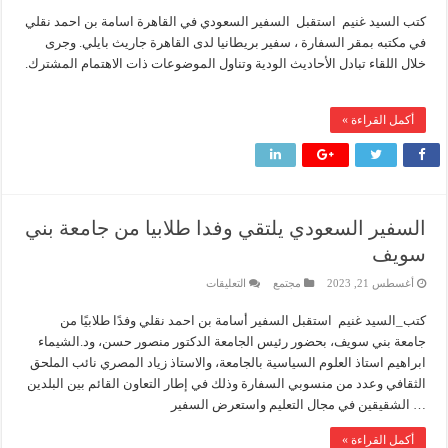
هدوء اعلامي في وزارة البترول
السعودي
كتب السيد غنيم استقبل السفير السعودي في القاهرة اسامة بن احمد نقلي
بالقاهرة
يستقبل
محمود ناجي : لولا جهود الوزارة في عامين كان الغاز وصل 2مليار قدم يوميا
في مكتبه بمقر السفارة ، سفير بريطانيا لدى القاهرة جاريث بايلي. وجرى
نظيره
البريطاني
خلال اللقاء تبادل الأحاديث الودية وتناول الموضوعات ذات الاهتمام المشترك.
وفاء علي : سداد ديون الشركاء ليس بالأمر الهين وجذبنا 19 مليار دولار استثمارات
مغلقة
رئيس القابضة للبتروكيماويات يتفقد مصنع ووتك لإنتاج الواح MDF الخشبية من قش الأرز
أكمل القراءة »
السفير السعودي يلتقي وفدا طلابيا من جامعة بني
سويف
على
أغسطس 21, 2023
مجتمع
التعليقات
السفير
السعودي
كتب_السيد غنيم استقبل السفير أسامة بن احمد نقلي ⁦ وفدًا طلابيًا من
يلتقي
وفدا
جامعة بني سويف، بحضور رئيس الجامعة الدكتور منصور حسن، ود.الشيماء
طلابيا
من
ابراهيم استاذ العلوم السياسية بالجامعة، والاستاذ زياد المصري نائب الملحق
جامعة
الثقافي وعدد من منسوبي السفارة وذلك في إطار التعاون القائم بين البلدين
بني
سويف
الشقيقين في مجال التعليم واستعرض السفير …
مغلقة
أكمل القراءة »