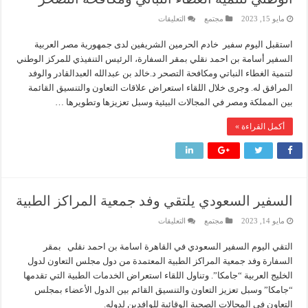
على
مايو 15, 2023
مجتمع
التعليقات
السفير
السعودي
استقبل اليوم سفير خادم الحرمين الشريفين لدى جمهورية مصر العربية
يستقبل
الرئيس
السفير أسامة بن احمد نقلي بمقر السفارة، الرئيس التنفيذي للمركز الوطني
التنفيذي
للمركز
لتنمية الغطاء النباتي ومكافحة التصحر د.خالد بن عبدالله العبدالقادر والوفد
الوطني
المرافق له. وجرى خلال اللقاء استعراض علاقات التعاون والتنسيق القائمة
لتنمية
الغطاء
بين المملكة ومصر في المجالات البيئية وسبل تعزيزها وتطويرها …
النباتي
ومكافحة
التصحر
أكمل القراءة »
مغلقة
السفير السعودي يلتقي وفد جمعية المراكز الطبية
على
مايو 14, 2023
مجتمع
التعليقات
السفير
السعودي
التقي اليوم السفير السعودي في القاهرة اسامة بن احمد نقلي بمقر
يلتقي
وفد
السفارة وفد جمعية المراكز الطبية المعتمدة من دول مجلس التعاون لدول
جمعية
المراكز
الخليج العربية “جامكا”. وتناول اللقاء استعراض الخدمات الطبية التي تقدمها
الطبية
“جامكا” وسبل تعزيز التعاون والتنسيق القائم بين الدول الأعضاء بمجلس
مغلقة
التعاون في المجالات الصحية الوقائية للوافدين لِدوله.