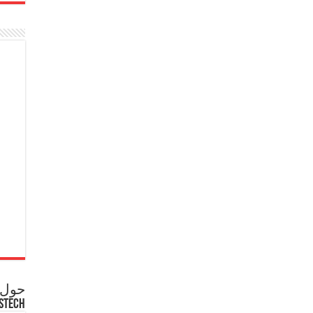
حول ع
STECH