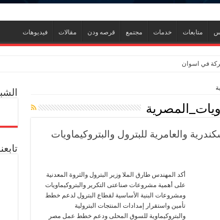
نس
متابعات
خدمات
مجتمع
قرصه ودن
مقالات
فيديوهات
لبركة في اسوان
ة
الشبك
اويات_المصرية
كندرية والعامرية للبترول والبتروكيماويات
ين كان الغاز وصل 2مليار قدم يوميا
تابعن
ين وجذبنا 19 مليار دولار استثمارات
ك لإنتاج الواح MDF الخشبية من قش الأرز
أكد المهندس طارق الملا وزير البترول والثروة المعدنية
حوسة ورحيل رئيس شركة في إيجاس والمعاش المبكر ومطالب وزارة المالية
على أهمية مشروعات صناعتى التكرير والبتروكيماويات
ة
ومشروعات البنية الأساسية لقطاع البترول لدعم خطط
شركة “كارجاس” حل مشكلة تكدس السيارات بمحطة تموين الغاز
تأمين واستقرار إمدادات المنتجات البترولية
اويات
والبتروكيماوية للسوق المحلى ودعم خطط عمل مصر