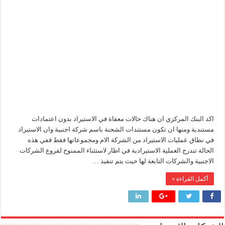
المركزي
يعفي
وزير البترول والثروة المعدنية يتفقد استئناف أعمال الحفر بحقل البركة في أسوان بعد توقف منذ عام 2022.. ويؤكد: كامل الاهتمام لوضع صعيد مصر ع
الشركات
الأجنبية
وزير البترول يتابع انتاج حقل البركة في اسوان
من
الاعتمادات
النيل للبترول» تحصد شهادة «ISO 39001» لنظام إدارة السلامة المرورية بجهود ذاتية
المستندية
في
الاستيراد
مغلقة
اكد البنك المركزي ان هناك حالات معفاة في الاستيراد بدون اعتمادات
مستندية ومنها ان تكون مستندات الشحنة باسم شركة اجنبية وان الاستيراد
في نطاق عمليات الاستيراد من الشركة الام ومجموعاتها فقط ففي هذه
الحالة تندرج العملية الاستيرادية في اطار لاستثناء الممنوح لفروع الشركات
الاجنبية والشركات التابعة لها حيث يتم تنفيذ …
أكمل القراءة »