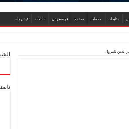
س
متابعات
خدمات
مجتمع
قرصه ودن
مقالات
فيديوهات
ر
ر الدين للبترول
الشبك
ل العالمية آليات تنفيذ مذكرة التفاهم لربط اكتشافات الشركة في قبرص بالبنية التحتي
ف منذ عام 2022.. ويؤكد: كامل الاهتمام لوضع صعيد مصر على خريطة الاستثمار البترولي
تابعن
دم يوميا