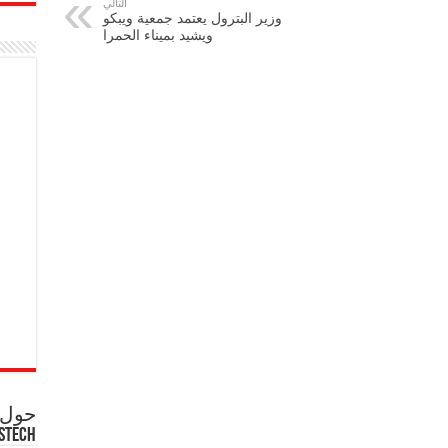
التالي
وزير البترول يعتمد جمعية ويبكو
ويشيد بميناء الحمرا
حول ع
STECH