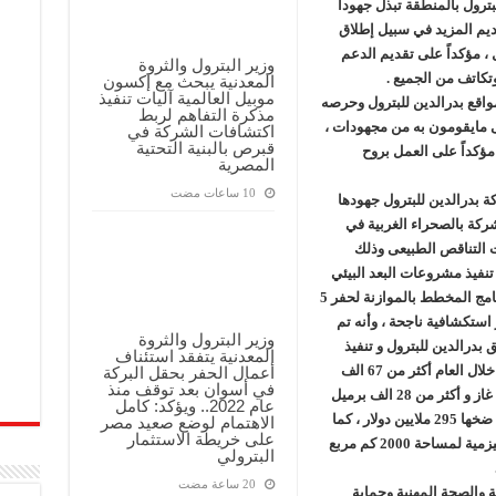
ترول بالمنطقة تبذل جهوداً
قديم المزيد في سبيل إطلاق
ل ، مؤكداً على تقديم الدعم
وزير البترول والثروة
تكاتف من الجميع .
المعدنية يبحث مع إكسون
موبيل العالمية آليات تنفيذ
اقع بدرالدين للبترول وحرصه
مذكرة التفاهم لربط
ى مايقومون به من مجهودات ،
اكتشافات الشركة في
قبرص بالبنية التحتية
مؤكداً على العمل بروح
المصرية
بدرالدين للبترول جهودها
ركة بالصحراء الغربية في
ت التناقص الطبيعى وذلك
 تنفيذ مشروعات البعد البيئي
وخفض الانبعاثات ، مشيراً الى الإلتزام بتنفيذ البرنامج المخطط بالموازنة لحفر 5
شافية جديدة حيث تم التوصل الى 3 آبار استكشافية ناجحة ، وأنه تم
وزير البترول والثروة
اج بمناطق بدرالدين للبترول و تنفيذ
المعدنية يتفقد استئناف
برنامج موسع لصيانة الآبار ، وبلغت معدلات الإنتاج خلال العام أكثر من 67 الف
أعمال الحفر بحقل البركة
في أسوان بعد توقف منذ
برميل مكافىء يومياً بواقع 217 مليون قدم مكعب غاز و أكثر من 28 الف برميل
عام 2022.. ويؤكد: كامل
زيت خام ومتكثفات ، فيما بلغت الاستثمارات التي ضخها 295 ملايين دولار ، كما
الاهتمام لوضع صعيد مصر
على خريطة الاستثمار
تم المضي في مشروع إعادة معالجة البيانات السيزمية لمساحة 2000 كم مربع
البترولي
ة والصحة المهنية وحماية