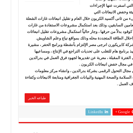
ة التي اسفرت عنها الإجراءات
ة وخفض الانبعاثات التي
ب من 18 الف طن مكافىء من ثانى أكسيد الكربون خلال العام و تقليل انبعاثات غازات الشعلة
مين السابقين، وذلك بعد استكمال مشروعات الاستفادة من غازات
ستخدامها اقتصادياً كوقود بدلاً من حرقها ، وجار حالياً استكمال مشروعات تقليل انبعاثات
احلال الطاقة المتجددة محله وذلك بمواقع نياج وعلم الشاويش.
لشركة كابريكورن انرجى مصر الإلتزام بأنشطة وبرامج الحفر ، مشيرة
ذ برنامج هام للتغلب على تحديات التراجع في الإنتاج ، ومساعيها
ى الفترة المقبلة ، معربة عن تقديرها لجهود فرق العمل في بدرالدين
ة في مجال خفض انبعاثات الكربون .
 مجال التحول الرقمى بشركة بدرالدين ، وانشاء مركز معلومات
امة والصحة المهنية والبيانات الجغرافية ومتابعة الانبعاثات وكفاءة
ف العمل .
طباعه الخبر
LinkedIn
Google +