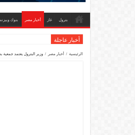
بترول
غاز
أخبار مصر
بنوك وبيزن
أخبار عاجلة
الاستغناء عن ثلاث موظفين في المكتب الفني للوزي
الرئيسية
/
أخبار مصر
/
وزير البترول يعتمد جمعية بد
وزير البترول والثروة المعدنية يبحث مع إكسون موبي
رئيسا العامة وبترومنت في زيارة لحقول ابوسنان
وزير البترول والثروة المعدنية يتفقد استئناف أعمال الحفر بحقل البركة في أسوان بعد توق
وزير البترول يتابع انتاج حقل البركة في اسوان
النيل للبترول» تحصد شهادة «ISO 39001» لنظام إدارة السلامة المرورية بجهود ذاتية
إنجاز بحري جديد … PMS تنهي أعمال إنزال الخطوط البحرية الثلاث بمشروع المرحلة الرابعة لتنمية حقل غاز كاموس البحري التابع لشركة شمال سيناء للبترول
هدوء اعلامي في وزارة البترول
محمود ناجي : لولا جهود الوزارة في عامين كان الغاز وصل 2مليار ق