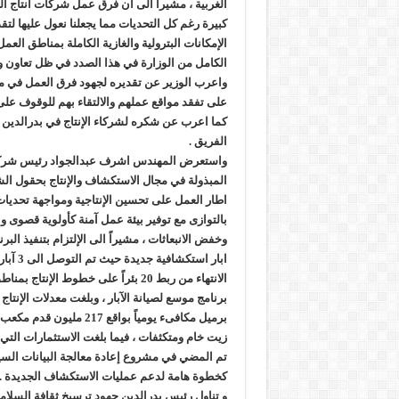
الغربية ، مشيراً الى ان فرق عمل شركات انتاج الب
كبيرة رغم كل التحديات مما يجعلنا نعول عليها لت
الإمكانات البترولية والغازية الكاملة بمناطق العم
الكامل من الوزارة في هذا الصدد في ظل تعاون و
واعرب الوزير عن تقديره لجهود فرق العمل في مو
على تفقد مواقع عملهم والالتقاء بهم للوقوف عل
كما اعرب عن شكره لشركاء الإنتاج في بدرالدين 
الفريق .
واستعرض المهندس اشرف عبدالجواد رئيس شركة 
المبذولة في مجال الاستكشاف والإنتاج بحقول الش
اطار العمل على تحسين الإنتاجية ومواجهة تحديا
بالتوازى مع توفير بيئة عمل آمنة كأولوية قصوى و
ابار استك
الانتهاء من ربط 20 بئراً على خطوط الإنت
كخطوة هامة لدعم عمليات الاستكشاف الجديدة .
و تناول رئيس بدرالدين جهود ترسيخ ثقافة السلام