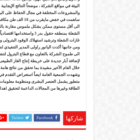
البيئة في مواقع الشركة ، موضحاً النتائج الإيجابي
والمشروعات المختلفة في مجال الحفاظ على البيئ
ساهمت في خفض مايقر
الى أقل مستوى ممكن بشكل ملموس مقارنة بالعا
الشعلة بمنطقه حقول بدر 3 وا
غازات الشعلة وترشيد استهلاك الوقود البترولى و
ومن جانبها أكدت اليانور راولى المدير التنفيذي 
الى طموح الشركة بالتعاون مع قطاع البترول لتنفي
لإضافة آبار جديدة على خريطة إنتاج الغاز الطبيع
خلال العام الآخير مشيدة بما تحقق من نتائج هام
وشهدت الجمعية العامة ايضاً استعراض التقدم في
متطور يشمل العنصر البشرى ومنظومة معلومات السل
الطاقة وغيرها من المجالات الداعمة لتحقيق اهدا
Twitter
Facebook
شاركها