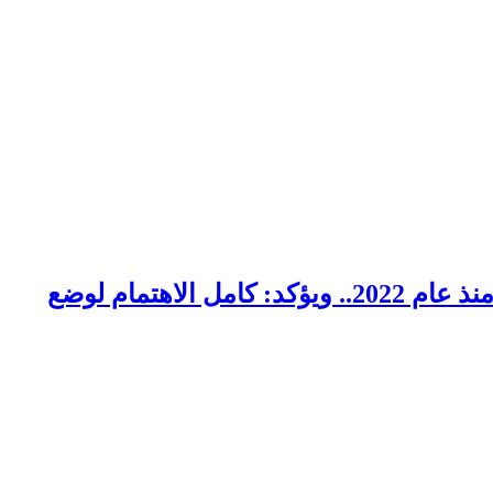
وزير البترول والثروة المعدنية يتفقد استئناف أعمال الحفر بحقل البركة في أسوان بعد توقف منذ عام 2022.. ويؤكد: كامل الاهتمام لوضع