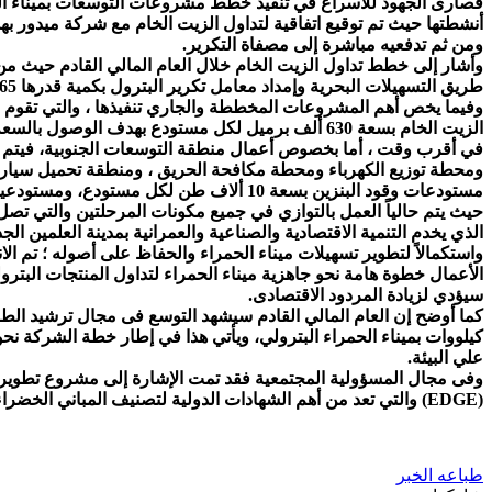
قصارى الجهود للاسراع في تنفيذ خطط مشروعات التوسعات بميناء الحم
أنشطتها حيث تم توقيع اتفاقية لتداول الزيت الخام مع شركة ميدور بهدف
ومن ثم تدفعيه مباشرة إلى مصفاة التكرير.
طريق التسهيلات البحرية وإمداد معامل تكرير البترول بكمية قدرها 65 مليون برميل.
الذي يخدم التنمية الاقتصادية والصناعية والعمرانية بمدينة العلمين 
الأعمال خطوة هامة نحو جاهزية ميناء الحمراء لتداول المنتجات البترو
سيؤدي لزيادة المردود الاقتصادى.
كيلووات بميناء الحمراء البترولي، ويأتي هذا في إطار خطة الشركة نحو 
علي البيئة.
(EDGE) والتي تعد من أهم الشهادات الدولية لتصنيف المباني الخضراء بالإضافة الى تجهيز الشركة للحصول على شهادة الأيزو 26000 للمسئولية المجتمعية.
طباعه الخبر