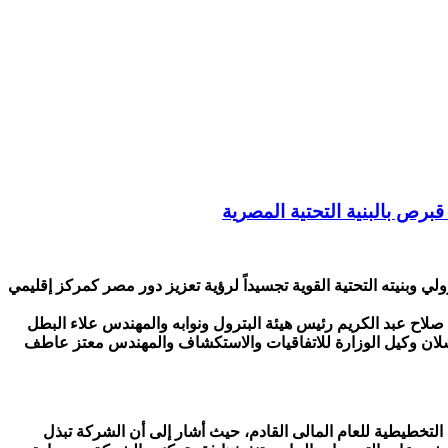
برص بالبنية التحتية المصرية
لي وبنيته التحتية القوية تجسيداً لرؤية تعزيز دور مصر كمركز إقليمي
 الصحراء الغربية “ويبكو” لمناقشة الموازنة التخطيطية للعام المالى 2025/2026 بحضور المهندس صلاح عبد الكريم رئيس هيئة البترول ونوابه والمهندس علاء البطل
ر رسلان وكيل الوزارة للاتفاقيات والاستكشاف والمهندس معتز عاطف
تخطيطية للعام المالى القادم، حيث أشار إلى أن الشركة تبذل