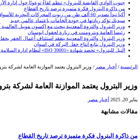
جنوب الوادي القابضة للبترول» تنظم لقاءً توعويًا حول إدارة ال
من ذاكرة البترول فكرة متميزة ترصد تاريخ القطاع
أكبا تبدأ تصدير 60 ألف طن من زيوت المحركات البحرية للأسواق الخارجية
سيدبك تؤكد ريادتها في جودة الخامات باعتماد عالمي جديد
وزير البترول والثروة المعدنية يبحث مع إكسون موبيل العالمية 
رئيسا العامة وبترومنت في زيارة لحقول ابوسنان
وزير البترول والثروة المعدنية يتفقد استئناف أعمال الحفر بحقل البركة في أسوان بعد توقف منذ عام 2022.. وي
وزير البترول يتابع انتاج حقل البركة في اسوان
النيل للبترول» تحصد شهادة «ISO 39001» لنظام إدارة السلامة المرورية بجهود ذاتية
الرئيسية
/
أخبار مصر
/
وزير البترول يعتمد الموازنة العامة لشركة بتر
وزير البترول يعتمد الموازنة العامة لشركة بتر
يناير 20, 2025
أخبار مصر
مقالات مشابهة
من ذاكرة البترول فكرة متميزة ترصد تاريخ القطاع