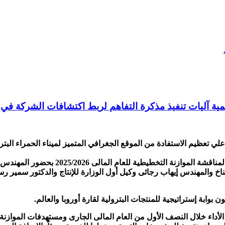
مية آليات تنفيذ مذكرة التفاهم لربط اكتشافات الشركة في ق
لي تعظيم الاستفادة من الموقع الجغرافي المتميز لميناء الحمراء البترو
جاء ذلك خلال الجمعية العامة لشركة بترول
لمناخ والمهندس إيهاب رجائى وكيل أول الوزارة للإنتاج والدكتور سمي
بوابة إستراتيجية للمنتجات البترولية لقارة أوروبا والعالم.
ء خلال النصف الأول من العام المالى الجارى ومستهدفات الموازنة ال