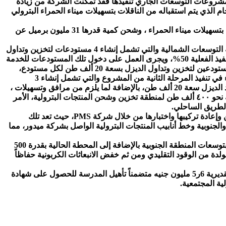
 مشروعات التوسعات الجاري تنفيذها فقد تمكنت الشركة من زيادة
م الذي يتم استقباله من الناقلات بتسهيلات ميناء الحمراء البترولي
وأشار إلى خطط تداول الزيت الخام خلال العام المالي القادم حيث من المتوقع استقبال وتداول كمية قدرها 80 مليون برميل من الزيت الخام بتسهيلات ميناء الحمراء ، وشحن كمية قدرها 31 مليون برميل عن
وفيما يخص أهم المشروعات المخططة والجاري تنفيذها ، والتي تقوم بتنفيذ أعمالها المتكاملة شركة بتروجت، أشار إلى موقف أعمال منطقة التوسعات الشمالية والتي تشمل إنشاء 4 مستودعات لتخزين وتداول
الزيت الخام بسعة 630 ألف برميل لكل مستودع بهدف الوصول بالسعة الإجمالية لميناء الحمراء نحو 3ر5 مليون برميل، حيث تخطت نسب التنفيذ الفعلية 50%، ويجرى العمل على دخول تلك المستودعات للخدمة
في أقرب وقت ، أما بخصوص أعمال منطقة التوسعات الجنوبية، فيتم العمل بها علي مرحلتين ، ويشمل مجال أعمال المرحلة الأولي إنشاء مستودعين لتخزين وتداول الديزل بسعة 20 ألف طن لكل مستودع،
ومحطة توزيع الكهرباء ومحطة مكافحة الحريق ، ومنطقة تحميل سيارات توزيع الوقود، وتسهيلات الربط مع التوسعات الشمالية ، كما تم البدء في تنفيذ المرحلة الثانية من المشروع والتي تشمل إنشاء 3
مستودعات وقود البنزين بسعة 10 ألاف طن لكل مستودع، ومستودعين وقود النفاثات بسعة 20 ألف طن لكل مستودع وإضافة مستودع وقود الديزل سعة 20 ألف طن، بالإضافة لما يلزم من مرافق وتسهيلات ،
حيث يتم حالياً العمل بالتوازي في جميع مكونات المرحلتين والتي تصل سعتها لنحو 130 ألف طن، ذلك في إطار المخطط العام للوصول لسعة نحو ٤٠٠ ألف طن لمنطقة تخزين وشحن المنتجات البترولية، الأمر
الطريق الساحلي.
واستكمالاً لتطوير تسهيلات ميناء الحمراء والحفاظ على أصوله ؛ تم الانتهاء من أعمال الصيانة الشاملة للشمندورة البحريةحمولة 100 ألف طن وإعادة تركيبها واختبارها من خلال شركة PMS، حيث تعد تلك
والجنوبية وخط أنابيب المنتجات البترولية الواصل بشركة ميدور، مما
كما أوضح إن العام المالي القادم سيشهد التوسع فى مجال ترشيد الطاقة حيث سيتم البدء في إنشاء محطة طاقة شمسية بقدرة 1 ميجاوات بتوسعات المنطقة الجنوبية بالإضافة إلى المحطة الحالية بقدرة 500
ولدة من الوقود التقليدي ومن ثم خفض الانبعاثات الكربونية حفاظاً
وفى مجال المسؤولية المجتمعية فقد تمت الإشارة إلى مشروع تطوير وتأهيل مدرسة سيدي عبد الرحمن الابتدائية بمحافظة مطروح بتكلفة تقديرية 6ر5 مليون جنيه متضمناً تأهيل المدرسة للحصول على شهادة