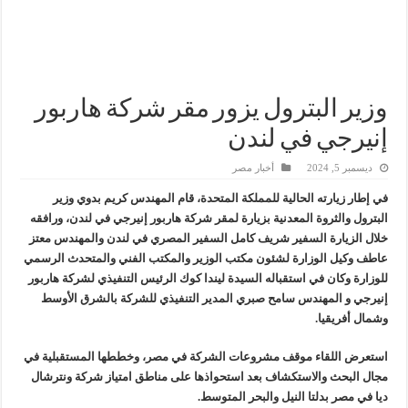
وزير البترول والثروة المعدنية يتفقد استئناف أعمال الحفر بحقل البركة في أسوان بعد توقف منذ عام 2022.. ويؤكد: كامل الاهتمام لوضع صعيد مصر ع
وزير البترول يتابع انتاج حقل البركة في اسوان
النيل للبترول» تحصد شهادة «ISO 39001» لنظام إدارة السلامة المرورية بجهود ذاتية
وزير البترول يزور مقر شركة هاربور
إنيرجي في لندن
ديسمبر 5, 2024
أخبار مصر
في إطار زيارته الحالية للمملكة المتحدة، قام المهندس كريم بدوي وزير
البترول والثروة المعدنية بزيارة لمقر شركة هاربور إنيرجي في لندن، ورافقه
خلال الزيارة السفير شريف كامل السفير المصري في لندن والمهندس معتز
عاطف وكيل الوزارة لشئون مكتب الوزير والمكتب الفني والمتحدث الرسمي
للوزارة وكان في استقباله السيدة ليندا كوك الرئيس التنفيذي لشركة هاربور
إنيرجي و المهندس سامح صبري المدير التنفيذي للشركة بالشرق الأوسط
وشمال أفريقيا.
استعرض اللقاء موقف مشروعات الشركة في مصر، وخططها المستقبلية في
مجال البحث والاستكشاف بعد استحواذها على مناطق امتياز شركة ونترشال
ديا في مصر بدلتا النيل والبحر المتوسط.