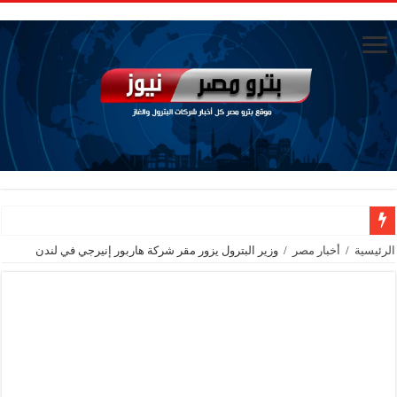
جنوب الوادي القابضة للبترول» تنظم لقاءً توعويًا حول إدارة الأزمات ورفع كفاءة الاس
الرئيسية
/
أخبار مصر
/
وزير البترول يزور مقر شركة هاربور إنيرجي في لندن
من ذاكرة البترول فكرة متميزة ترصد تاريخ القطاع
أكبا تبدأ تصدير 60 ألف طن من زيوت المحركات البحرية للأسواق الخارجية
سيدبك تؤكد ريادتها في جودة الخامات باعتماد عالمي جديد
وزير البترول والثروة المعدنية يبحث مع إكسون موبيل العالمية آليات تنفيذ مذكرة ال
رئيسا العامة وبترومنت في زيارة لحقول ابوسنان