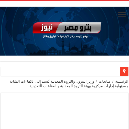
وزيرا التخطيط والتنمية الاقتصادية والبترول والثروة المعدنية يبحثان جهود تحقيق أمن الطا
الرئيسية
/
متابعات
/
وزير البترول والثروة المعدنية يُسند إلى الكفاءات الشابة
مسؤولية إدارات مركزية بهيئة الثروة المعدنية والصناعات التعدينية
شائعات وحقائق.. فحص فروع الشركات بالخارج ومعارين ميدور وظهور جبران ومسا
جنوب الوادي القابضة للبترول» تنظم لقاءً توعويًا حول إدارة الأزمات ورفع كفاءة الاس
من ذاكرة البترول فكرة متميزة ترصد تاريخ القطاع
أكبا تبدأ تصدير 60 ألف طن من زيوت المحركات البحرية للأسواق الخارجية
سيدبك تؤكد ريادتها في جودة الخامات باعتماد عالمي جديد