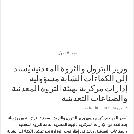
وزير البترول والثروة المعدنية يبحث مع إكسون موبيل العالمية آليات تنفيذ مذكرة ال
رئيسا العامة وبترومنت في زيارة لحقول ابوسنان
وزير البترول والثروة المعدنية يتفقد استئناف أعمال الحفر بحقل البركة في أسوان بعد توقف منذ عام 2022.. ويؤكد: كامل الاهتمام لوضع صعيد مصر ع
وزير البترول يتابع انتاج حقل البركة في اسوان
وزير البترول
وزير البترول والثروة المعدنية يُسند
إلى الكفاءات الشابة مسؤولية
إدارات مركزية بهيئة الثروة المعدنية
والصناعات التعدينية
مايو 18, 2026
متابعات
أصدر المهندس كريم بدوي وزير البترول والثروة المعدنية، قرارًا بتعيين رؤساء
جدد لعدد من الإدارات المركزية بالهيئة المصرية العامة للثروة المعدنية
والصناعات التعدينية، وذلك في إطار توجه الوزارة نحو تمكين الكفاءات الشابة