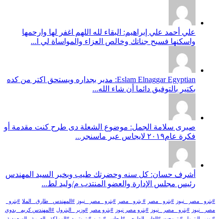
علي أحمد علي إبراهيم: البقاء لله اللهم اغفر لها وارحمها
واسكنها فسيح جناتك وخالص العزاء والمواساة لي ا...
Eslam Elnaggar Egyptian: مدير بجداره ويستحق اكتر من كده
بكتير بالتوفيق دائما أن شاء الله...
صبرى سلامة الجمل: موضوع الشعلة دى طرح كنت مقدمة أو
فكرة عام٢٠١٩ لايجاس عبر ماسنجر...
أشرف حسان: كل سنه وحضرتك طيب وبخير السيد المهندس
رئيس مجلس الإدارة والعضو المنتدب م/وليد لط...
#بترو _مصر _نيوز
#بترو _مصر
# بترو_ مصر
#بترو _مصر_ نيوز
#المهندس _طارق _الملا
#بترو_
مصر_ نيوز
#بترو_ مصر _نيوز
#بترو مصر نيوز
#بترو مصر
#وزير _البترول
#المهندس كريم_ بدوي
# وزير البترول
#بتروجت
#الغاز _الطبيعي
#ايجاس
# بترو
#بتروتريد
#المملكة _العربية _السعودية