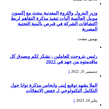
وزير البترول والثروة المعدنية يبحث مع إكسون
موبيل العالمية آليات تنفيذ مذكرة التفاهم لربط
اكتشافات الشركة في قبرص بالبنية التحتية
المصرية
‏يومين مضت
رئيس بتروجت للعاملين : نشكر لكم وبصدق كل
ماقدمتوه من جهد في 2022
ديسمبر 31, 2022
1
الملا يشهد توقيع إينى وايجاس مذكرة نوايا حول
التكامل التكنولوجي لـ خفض الانبعاثات
يناير 16, 2023
1