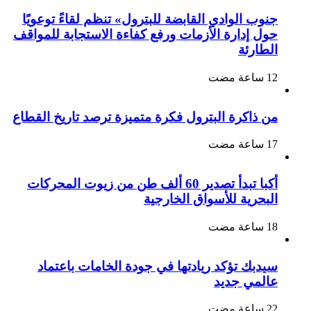
جنوب الوادي القابضة للبترول» تنظم لقاءً توعويًا
حول إدارة الأزمات ورفع كفاءة الاستجابة للمواقف
الطارئة
من ذاكرة البترول فكرة متميزة ترصد تاريخ القطاع
أكبا تبدأ تصدير 60 ألف طن من زيوت المحركات
البحرية للأسواق الخارجية
سيدبك تؤكد ريادتها في جودة الخامات باعتماد
عالمي جديد