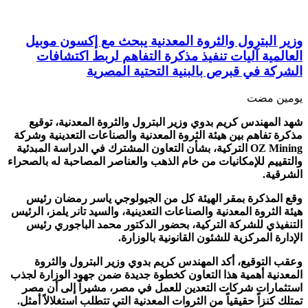
وزير البترول والثروة المعدنية يبحث مع إكسون موبيل
العالمية آليات تنفيذ مذكرة التفاهم لربط اكتشافات
الشركة في قبرص بالبنية التحتية المصرية
‏يومين مضت
شهد المهندس كريم بدوي وزير البترول والثروة المعدنية، توقيع
مذكرة تفاهم بين هيئة الثروة المعدنية والصناعات التعدينية وشركة
OZ Mining التركية، بشأن التعاون المشترك في الدراسة المبدئية
والتقييم للإمكانيات من خام الذهب والعناصر المصاحبة له بالصحراء
الشرقية.
وقع المذكرة بمقر الهيئة كل من الجيولوجي ياسر رمضان رئيس
هيئة الثروة المعدنية والصناعات التعدينية، والسيد تانر يلمز، الرئيس
التنفيذي للشركة التركية، بحضور الدكتور محمد الباجوري رئيس
الإدارة المركزية للشئون القانونية بالوزارة.
وعقب التوقيع، أكد المهندس كريم بدوي وزير البترول والثروة
المعدنية أهمية هذا التعاون كخطوة جديدة ضمن جهود الوزارة لجذب
استثمارات شركات التعدين للعمل في مصر، مشيراً إلى أن مصر
تمتلك كنزاً حقيقياً من الثروات المعدنية التي تتطلب استغلالاً أمثل.