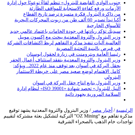
جنوب الوادي القابضة للبترول» تنظم لقاءً توعويًا حول إدارة
الأزمات ورفع كفاءة الاستجابة للمواقف الطارئة
من ذاكرة البترول فكرة متميزة ترصد تاريخ القطاع
أكبا تبدأ تصدير 60 ألف طن من زيوت المحركات البحرية
للأسواق الخارجية
سيدبك تؤكد ريادتها في جودة الخامات باعتماد عالمي جديد
وزير البترول والثروة المعدنية يبحث مع إكسون موبيل
العالمية آليات تنفيذ مذكرة التفاهم لربط اكتشافات الشركة
في قبرص بالبنية التحتية المصرية
رئيسا العامة وبترومنت في زيارة لحقول ابوسنان
وزير البترول والثروة المعدنية يتفقد استئناف أعمال الحفر
بحقل البركة في أسوان بعد توقف منذ عام 2022.. ويؤكد:
كامل الاهتمام لوضع صعيد مصر على خريطة الاستثمار
البترولي
وزير البترول يتابع انتاج حقل البركة في اسوان
النيل للبترول» تحصد شهادة «ISO 39001» لنظام إدارة
السلامة المرورية بجهود ذاتية
الرئيسية
/
أخبار مصر
/
وزير البترول والثروة المعدنية يشهد توقيع
مذكرة تفاهم مع “OZ Mining” التركية لتشكيل بعثة مشتركة لتقييم
تواجدات خام الذهب بالصحراء الشرقية