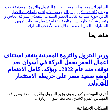
السابق
لتسريع ربطه بمصر.. وزارة البترول والثروة المعدنية تبحث
مع شركاء حقل كرونوس القبرصي الانتهاء من اتفاقيات الحقل
التالي
جولة ميدانية لنائب العضو المنتدب التنفيذي لشركة إيجاس و
رئيس شركة كارجاس لمتابعة انتظام تشغيل محطات تموين
السيارات بالغاز الطبيعي خلال عيد الأضحى المبارك
شاهد أيضاً
وزير البترول والثروة المعدنية يتفقد استئناف
أعمال الحفر بحقل البركة في أسوان بعد
توقف منذ عام 2022.. ويؤكد: كامل الاهتمام
لوضع صعيد مصر على خريطة الاستثمار
البترولي
أجرى المهندس كريم بدوي وزير البترول والثروة المعدنية، يرافقه
المهندس عمرو لاشين، محافظ أسوان، زيارة …
الشبكات الإجتماعية