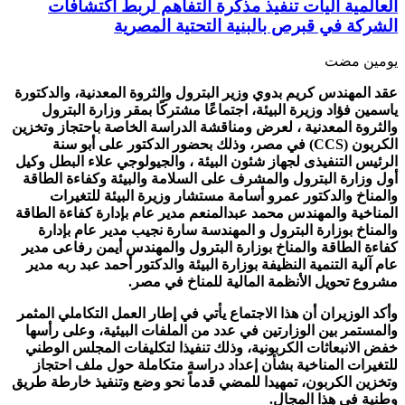
العالمية آليات تنفيذ مذكرة التفاهم لربط اكتشافات
الشركة في قبرص بالبنية التحتية المصرية
‏يومين مضت
عقد المهندس كريم بدوي وزير البترول والثروة المعدنية، والدكتورة
ياسمين فؤاد وزيرة البيئة، اجتماعًا مشتركًا بمقر وزارة البترول
والثروة المعدنية ، لعرض ومناقشة الدراسة الخاصة باحتجاز وتخزين
الكربون (CCS) في مصر، وذلك بحضور الدكتور على أبو سنة
الرئيس التنفيذى لجهاز شئون البيئة ، والجيولوجي علاء البطل وكيل
أول وزارة البترول والمشرف على السلامة والبيئة وكفاءة الطاقة
والمناخ والدكتور عمرو أسامة مستشار وزيرة البيئة للتغيرات
المناخية والمهندس محمد عبدالمنعم مدير عام بإدارة كفاءة الطاقة
والمناخ بوزارة البترول و المهندسة سارة نجيب مدير عام بإدارة
كفاءة الطاقة والمناخ بوزارة البترول والمهندس أيمن رفاعى مدير
عام آلية التنمية النظيفة بوزارة البيئة والدكتور أحمد عبد ربه مدير
مشروع تحويل الأنظمة المالية للمناخ في مصر.
وأكد الوزيران أن هذا الاجتماع يأتي في إطار العمل التكاملي المثمر
والمستمر بين الوزارتين في عدد من الملفات البيئية، وعلى رأسها
خفض الانبعاثات الكربونية، وذلك تنفيذا لتكليفات المجلس الوطني
للتغيرات المناخية بشأن إعداد دراسة متكاملة حول ملف احتجاز
وتخزين الكربون، تمهيدا للمضي قدماً نحو وضع وتنفيذ خارطة طريق
وطنية في هذا المجال.