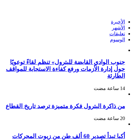
الأخيرة
الأشهر
تعليقات
الوسوم
جنوب الوادي القابضة للبترول» تنظم لقاءً توعويًا
حول إدارة الأزمات ورفع كفاءة الاستجابة للمواقف
الطارئة
من ذاكرة البترول فكرة متميزة ترصد تاريخ القطاع
أكبا تبدأ تصدير 60 ألف طن من زيوت المحركات