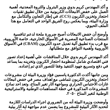
و أكد المهندس كريم بدوي وزير البترول والثروة المعدنية، أهمية
العمل على خفض الانبعاثات الكربونية من خلال تطبيق تقنيات
احتجاز وتخزين الكربون (CCS)، في إطار التعاون والتكامل مع
وزارة البيئة، وبما يعكس روح الفريق الواحد في التعامل مع هذا
الملف الحيوي.
وأوضح أن خفض الانبعاثات أصبح ضرورة ملحة لدعم تنافسية
المنتجات الصناعية المصرية في الأسواق الخارجية، خاصة الأوروبية،
مع قرب بدء تطبيق آلية تعديل حدود الكربون (CBAM) في الأسواق
الأوروبية وأهمية التوافق مع متطلباتها.
أكد المهندس كريم بدوي خلال المناقشات علي أهمية إعداد تصور
فني اقتصادي شامل لمنظومة احتجاز الكربون وتخزينه بما يساعد
في دفع وتسريع جهود التنفيذ وفقا للتصور الذي تم إعداده.
ومن جانبها أكدت الدكتورة ياسمين فؤاد وزيرة البيئة ان مشروعات
احتجاز وتخزين الكربون تتماشى مع اهداف مصر في خفض انبعاثات
غازات الاحتباس الحراري ومواجهة آثار تغير المناخ، وتعد احد نماذج
المشروعات المذكورة في خطة المساهمات الوطنية والاستراتيجية
الوطنية لتغير المناخ ٢٠٥٠.
وأوضحت وزيرة البيئة أنه من الضروري اجراء الدراسات اللازمة
لتحديد الآثار البيئية للمشروع بما يضمن عدم مواجهة اية آثار بيئية