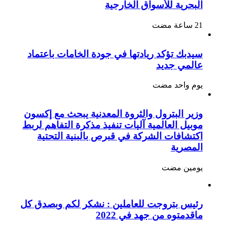
البحرية للأسواق الخارجية
سيدبك تؤكد ريادتها في جودة الخامات باعتماد
عالمي جديد
‏يوم واحد مضت
وزير البترول والثروة المعدنية يبحث مع إكسون
موبيل العالمية آليات تنفيذ مذكرة التفاهم لربط
اكتشافات الشركة في قبرص بالبنية التحتية
المصرية
‏يومين مضت
رئيس بتروجت للعاملين : نشكر لكم وبصدق كل
ماقدمتوه من جهد في 2022