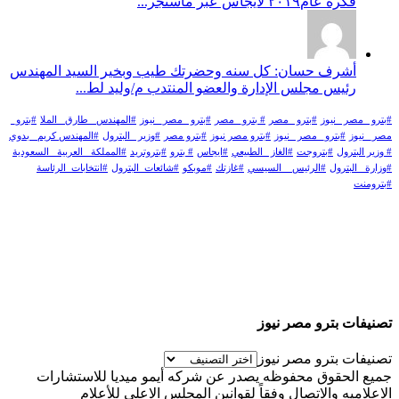
فكرة عام٢٠١٩ لايجاس عبر ماسنجر...
أشرف حسان: كل سنه وحضرتك طيب وبخير السيد المهندس
رئيس مجلس الإدارة والعضو المنتدب م/وليد لط...
#بترو _مصر _نيوز
#بترو _مصر
# بترو_ مصر
#بترو _مصر_ نيوز
#المهندس _طارق _الملا
#بترو_
مصر_ نيوز
#بترو_ مصر _نيوز
#بترو مصر نيوز
#بترو مصر
#وزير _البترول
#المهندس كريم_ بدوي
# وزير البترول
#بتروجت
#الغاز _الطبيعي
#ايجاس
# بترو
#بتروتريد
#المملكة _العربية _السعودية
#وزارة _البترول
#الرئيس _ السيسي
#غازتك
#موبكو
#شائعات_البترول
#انتخابات_الرئاسة
#بترومنت
تصنيفات بترو مصر نيوز
تصنيفات بترو مصر نيوز
جميع الحقوق محفوظه يصدر عن شركه أيمو ميديا للاستشارات
الاعلاميه والاتصال وفقاً لقوانين المجلس الاعلى للأعلام