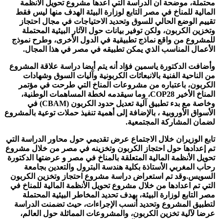
محتملة، موضحة أن الدراسة التي اعدها مشروع تحويل الأنظمة
المالية للمناخ في مصر التابع لوزارة البيئة الهدف منها ليس فقط
تقييم الوضع الحالي للسوق وتحديد الاحتياجات في مجال احتجاز
وتخزين الكربون، ولكن توفير بيانات حول الآثار البيئية المحتملة
للمشروع من واقع نماذج تطبيقية في الدول الأخرى، وطرح نموذج
الأعمال المناسب الذي يمكن تطبيقه في مصر في هذا المجال.
وأضافت الدكتورة ياسمين فؤاد أنه يتم أيضا دراسة علاقة المشروع
من الناحية الفنية بالانبعاثات الكربونية وآليات السوق وشهادات
الكربون، باعتباره من مشروعات المناخ التي طرحت في مؤتمر
المناخ الأخير COP28، وما سيقدمه لخطة المساهمات الوطنية،
وخاصة مع بدء تطبيق آلية تعديل حدود الكربون (CBAM) في
الأسواق الأوروبية ، بالإضافة إلى أهمية تنفيذ حملات توعية بالمشروع
لضمان المشاركة المجتمعية.
تابع الوزيران خلال الاجتماع عرض تقديمي حول محاور الدراسة التي
تم إعدادها حول احتجاز الكربون وتخزينه في مصر من خلال مشروع
تحويل الأنظمة المالية المتعلقة بالمناخ في مصر و عرضتها الدكتورة
رحاب المغربي الأستاذة بكلية هندسة البترول والتعدين بجامعة
السويس.وقد تم استعراض دراسة مشروع احتجاز وتخزين الكربون
التي تم اعدادها من خلال مشروع تحويل الأنظمة المالية للمناخ في
مصر التابع لوزارة البيئة، بهدف تحديد المخاطر البيئية المحتملة
لتطبيق المشروع وتحديد أنسب الإجراءات، حيث تضمنت الدراسة
عرضا لآلية تخزين الكربون، والمشروعات المماثلة حول العالم،