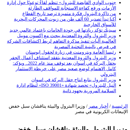
جنوب الوادي القابضة للبترول» تنظم لقاءً توعويًا حول إدارة
الأزمات ورفع كفاءة الاستجابة للمواقف الطارئة
من ذاكرة البترول فكرة متميزة ترصد تاريخ القطاع
أكبا تبدأ تصدير 60 ألف طن من زيوت المحركات البحرية
للأسواق الخارجية
سيدبك تؤكد ريادتها في جودة الخامات باعتماد عالمي جديد
وزير البترول والثروة المعدنية يبحث مع إكسون موبيل
العالمية آليات تنفيذ مذكرة التفاهم لربط اكتشافات الشركة
في قبرص بالبنية التحتية المصرية
رئيسا العامة وبترومنت في زيارة لحقول ابوسنان
وزير البترول والثروة المعدنية يتفقد استئناف أعمال الحفر
بحقل البركة في أسوان بعد توقف منذ عام 2022.. ويؤكد:
كامل الاهتمام لوضع صعيد مصر على خريطة الاستثمار
البترولي
وزير البترول يتابع انتاج حقل البركة في اسوان
النيل للبترول» تحصد شهادة «ISO 39001» لنظام إدارة
السلامة المرورية بجهود ذاتية
الرئيسية
/
أخبار مصر
/
وزيرا البترول والبيئة يناقشان سبل خفض
الإنبعاثات الكربونية في مصر
وزيرا البترول والبيئة يناقشان سبل خفض