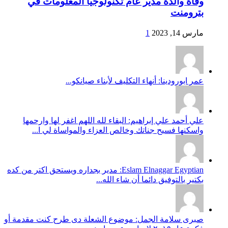
وفاة والدة مدير عام تكنولوجيا المعلومات في
بترومنت
مارس 14, 2023
1
عمر ابورودينا: أنهاء التكليف لأبناء صيانكو...
علي أحمد علي إبراهيم: البقاء لله اللهم اغفر لها وارحمها
واسكنها فسيح جناتك وخالص العزاء والمواساة لي ا...
Eslam Elnaggar Egyptian: مدير بجداره ويستحق اكتر من كده
بكتير بالتوفيق دائما أن شاء الله...
صبرى سلامة الجمل: موضوع الشعلة دى طرح كنت مقدمة أو