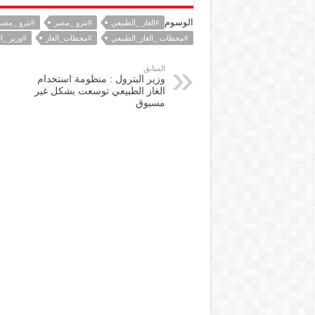
الوسوم
#الغاز _الطبيعي
#بترو _مصر
#بترو _مصر
#محطات _الغاز_الطبيعي
#محطات_الغاز
#وزير _ال
السابق
وزير البترول : منظومة استخدام
الغاز الطبيعي توسعت بشكل غير
مسبوق