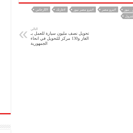
 _نيوز
#بترو مصر
#بترو مصر نيوز
#غازتك
#كارجاس
بترول
التالي
تحويل نصف مليون سيارة للعمل بـ
الغاز و130 مركز للتحويل في انحاء
الجمهورية