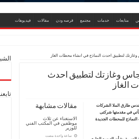
س
متابعات
خدمات
مجتمع
قرصه ودن
مقالات
فيديوهات
ر
 وغازتك لتطبيق احدث النماذج في انشاء محطات الغاز
الشبك
ل العالمية آليات تنفيذ مذكرة التفاهم لربط اكتشافات الشركة في قبرص بالبنية التحتي
رجاس وغازتك لتطبيق احدث
ف منذ عام 2022.. ويؤكد: كامل الاهتمام لوضع صعيد مصر على خريطة الاستثمار البترولي
ت الغاز
تابعن
مقالات مشابهة
مهندس طارق الملا الشركات
يأتي في مقدمتها شركتى
الاستغناء عن ثلاث
النماذج للمحطات الجديدة
موظفين في المكتب الفني
للوزير
دم يوميا
‏ساعة واحدة مضت
ة الدورية بشأن التوسع الجارى