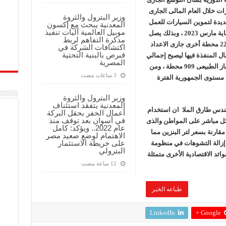
ت خلال العام المالى الجارى
وزير البترول والثروة
وضح أنه تم إقامة 61 محطة جديدة لتموين السيارات للعمل
المعدنية يبحث مع إكسون
موبيل العالمية آليات تنفيذ
بالغاز الطبيعي في الفترة من يوليه 2022 وحتي نهاية مارس 2023 ، وبذلك يصل
مذكرة التفاهم لربط
إجمالي المحطات الى 688 محطة تم تشغيلها و 221 محطة أخرى جارى الاعداد
اكتشافات الشركة في
قبرص بالبنية التحتية
مال المنفذة فيها ليصبح إجمالي
المصرية
المحطات التي تقدم خدمات تموين السيارات بالغاز الطبيعى 909 محطة ، ومن
حطة موزعة على مستوى الجمهورية الفترة
وزير البترول والثروة
المعدنية يتفقد استئناف
مهندس طارق الملا ان استخدام
أعمال الحفر بحقل البركة
في أسوان بعد توقف منذ
شكل مباشر على المواطن والذى
عام 2022.. ويؤكد: كامل
مقارنة بسعر لتر البنزين مما
الاهتمام لوضع صعيد مصر
على خريطة الاستثمار
 إزالة التشوهات في منظومة
البترولي
فوائد الاقتصادية الأخرى متمثلة
طباعه الخبر
LinkedIn
Google +