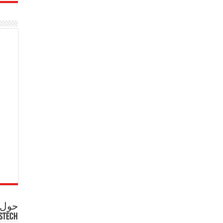
حول ع
STECH