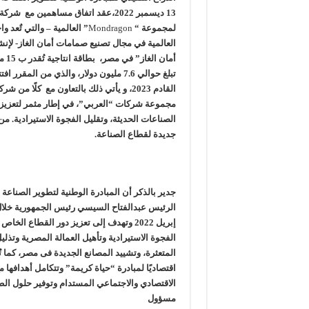
13 ديسمبر 2022،عقد اتفاق مساهمين مع شركة
وزير البترول يتابع انتاج حقل البركة في اسوان
لمجموعة “
Mondragon
” العالمية – والتي تٌعد 
النيل للبترول» تحصد شهادة «ISO 39001» لنظام إدارة السلامة المرورية بجهود ذاتية
العالمية في مجال تصنيع صمامات أمان الغاز- لإن
أمان
إنجاز بحري جديد … PMS تنهي أعمال إنزال الخطوط البحرية الثلاث بمشروع المرحلة الرابعة لتنمية حقل غاز كاموس البحري التابع لشركة شمال سيناء للبترول
تبلغ حوالي 7.6 مليون دولار، والذي من الم
القادم 2023، و يأتي ذلك بالتعاون مع كلًا 
مجموعة شركات “العربي”، في إطار
مثمر لتعزيز
الصناعات الحديثة، وتقليل الفجوة الاستيرادية. م
جديدة لقطاع الصناعة.
جدير بالذكر أن المبادرة الوطنية لتطوير الصناعة 
الرئيس عبدالفتاح السيسي رئيس الجمهورية خلال
إبريل 2022 وتهدف إلى تعزيز دور القطاع ال
الفجوة الاستيرادية وتأهيل العمالة المصرية وتذلي
المتعثرة، وتشييد المصانع الجديدة فى مصر، كما تُع
اقتصاديًا لمبادرة “حياة كريمة” وتتكامل أهدافها م
الاقتصادي والاجتماعي المستدام وتوفير حلول الطا
مسؤول