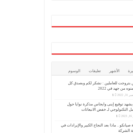
يرة
الأشهر
تعليقات
الوسوم
بتروجت للعاملين : نشكر لكم وبصدق كل
وه من جهد في 2022
3, 2022
1
 يشهد توقيع إينى وايجاس مذكرة نوايا حول
مل التكنولوجي لـ خفض الانبعاثات
202
1
 صيانكو .. ماذا بعد النجاح الكبير والإيرادات في
 الشركة