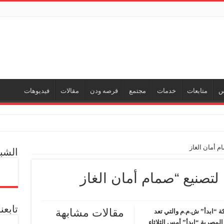
س
متابعات
خدمات
مجتمع
قرصه ودن
مقالات
فيديوهات
 أمان الغاز
الشب
ي جديد
صنيع “صمام أمان الغاز
ل العالمية آليات تنفيذ مذكرة التفاهم لربط اكتشافات الشركة في قبرص بالبنية التحتي
تابع
مقالات مشابهة
 “ابدأ” ش.م.م والتي تعد
ف منذ عام 2022.. ويؤكد: كامل الاهتمام لوضع صعيد مصر على خريطة الاستثمار البترولي
المصرية “ابدأ” أمس الثلاثاء