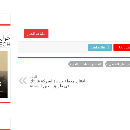
طباعه الخبر
حول 
ECH
LinkedIn
Google 
_الغاز_الطبيعي
#مصنع_صمامات_الغاز
التالي
افتتاح محطة جديدة لشركة غازتك
في طريق العين السخنة