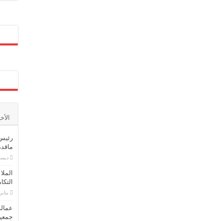
الأخ
رئيس 
ماقدمت
ديسمبر 1
الملا
التكا
يناير 16, 3
عمالة
جمعية