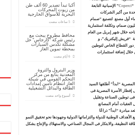
أكبا تبدأ تصدير 60 ألف طن
“
Coperci
” الإسبانية التابعة
من زيوت المحركات
واحدة من أكبر الشركات
البحرية للأسواق الخارجية
شاء أول مصنع لتصنيع “صمام
 الغاز” في مصر، بطاقة انتاجية تُقدر ب 15 مليون صمام، وتكلفة استثمارية
قرر افتتاحه خلال شهر إبريل من العام
محافظ مطروح يبحث مع
من شركة “فريش إليكتريك”، و
رئيس شركة “كارجاس” حل
مشكلة تكدس السيارات
 دور القطاع الخاص
لتوطين
بمحطة تموين الغاز
ن خلال إضافة استثمارات
وزير البترول والثروة
المعدنية يتابع من مركز
التحكم القومي في شبكة
الغاز انتظام تأمين إمدادات
المصرية “ابدأ” أطلقها السيد
الطاقة والبدائل التشغيلية
 إفطار الأسرة المصرية فى
‏أسبوع واحد مضت
خاص فى توطين الصناعة وتقليل
ل العقبات أمام المصانع
د مبادرة “ابدأ” ذراعًا
ع الأهداف الوطنية للدولة والتزاماتها الدولية وجهودها نحو تحقيق النمو
قة النظيفة، والابتكار فى المجال الصناعي، والاستهلاك والإنتاج بشكل