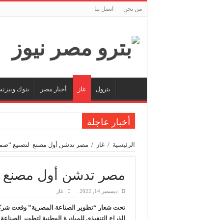
من نحن
اتصل بنا
بترول
غاز
أخبار مصر
بنوك وبيزن
أخبار عاجلة
من ذاكرة البترول فكرة متميزة ترصد تاريخ القطاع
الرئيسية
/
غاز
/
مصر تدشن أول مصنع لتصنيع “صمام
أكبا تبدأ تصدير 60 ألف طن من زيوت المحركات البحرية للأسواق الخارجية
سيدبك تؤكد ريادتها في جودة الخامات باعتماد عالم
مصر تدشن أول مصنع لت
وزير البترول والثروة المعدنية يبحث مع إكسون موبي
ديسمبر 14, 2022
غاز
رئيسا العامة وبترومنت في زيارة لحقول ابوسنان
تحت شعار “تطوير الصناعة المصرية” وقعت شركة
وزير البترول والثروة المعدنية يتفقد استئناف أعمال الحفر بحقل البركة في أسوان بعد توق
الذراع التنفيذي للمبادرة الوطنية لتطوير الصناعة 