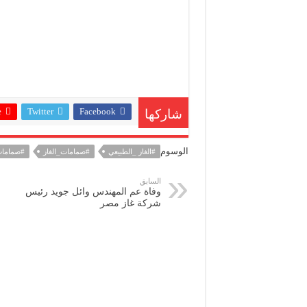
+
Twitter
Facebook
شاركها
الوسوم
#الغاز _الطبيعي
#صمامات_الغاز
#صمامات
السابق
وفاة عم المهندس وائل جويد رئيس
شركة غاز مصر