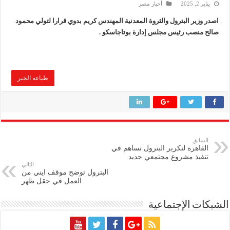
يناير 2, 2025
أخبار مصر
وزير البترول والثروة المعدنية يتفقد استئناف أعمال الحفر بحقل البركة في أسوان بعد توقف منذ عام 2022.. ويؤكد: كامل الاهتمام لوضع صعيد مصر ع
اصدر وزير البترول والثروة المعدنية المهندس كريم بدوي قرارا لتولي محمود
وزير البترول يتابع انتاج حقل البركة في اسوان
صالح منصب رئيس مجلس إدارة بوتاجاسكو .
النيل للبترول» تحصد شهادة «ISO 39001» لنظام إدارة السلامة المرورية بجهود ذاتية
طباعه الخبر
السابق
القاهرة لتكرير البترول تساهم في
تنفيذ مشروع مجتمعي جديد
التالي
البترول توضح موقف ايني من
العمل في حقل ظهر
الشبكات الإجتماعية