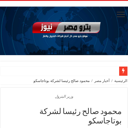
جنوب الوادي القابضة للبترول» تنظم لقاءً توعويًا حول إدارة الأزمات ورفع كفاءة الاس
الرئيسية
/
أخبار مصر
/
محمود صالح رئيسا لشركة بوتاجاسكو
من ذاكرة البترول فكرة متميزة ترصد تاريخ القطاع
وزير البترول
أكبا تبدأ تصدير 60 ألف طن من زيوت المحركات البحرية للأسواق الخارجية
سيدبك تؤكد ريادتها في جودة الخامات باعتماد عالمي جديد
محمود صالح رئيسا لشركة
وزير البترول والثروة المعدنية يبحث مع إكسون موبيل العالمية آليات تنفيذ مذكرة ال
بوتاجاسكو
رئيسا العامة وبترومنت في زيارة لحقول ابوسنان