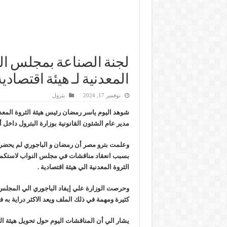
وزير البترول والثروة المعدنية يتفقد استئناف أعمال الحفر بحقل البركة في أسوان بعد توق
لجنة الصناعة بمجلس ال
المعدنية لـ هيئة اقتصادية
نوفمبر 17, 2024
بترول
شوهد اليوم ياسر رمضان رئيس هيئة الثروة المعدن
مدير عام الشئون القانونية بوزارة البترول داخل 
وعلمت بترو مصر أن رمضان و الباجوري لم يحضرا ا
بسبب انعقاد مناقشات في مجلس النواب لاستكمال
الثروة المعدنية الي هيئة اقتصادية .
وحرصت الوزارة علي إيفاد الباجوري الي المجلس
كثيرة ومهمة في ذلك الملف ويعد الاكثر دراية به ف
يشار الي أن المناقشات اليوم حول تحويل هيئة الث