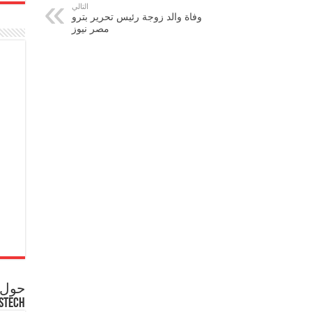
التالي
وفاة والد زوجة رئيس تحرير بترو
مصر نيوز
حول ع
STECH