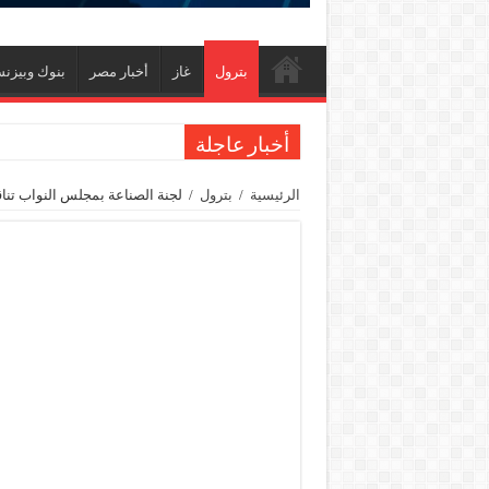
بترول
غاز
أخبار مصر
بنوك وبيزن
أخبار عاجلة
تاون جاس تسيطر علي كسر ماسورة في ترعة الإسم
الرئيسية
/
بترول
/
لجنة الصناعة بمجلس النواب تناق
وزيرا التخطيط والتنمية الاقتصادية والبترول والثروة ال
شائعات وحقائق.. فحص فروع الشركات بالخارج ومع
جنوب الوادي القابضة للبترول» تنظم لقاءً توعويًا ح
من ذاكرة البترول فكرة متميزة ترصد تاريخ القطاع
أكبا تبدأ تصدير 60 ألف طن من زيوت المحركات البحرية للأسواق الخارجية
سيدبك تؤكد ريادتها في جودة الخامات باعتماد عالم
وزير البترول والثروة المعدنية يبحث مع إكسون موبي
رئيسا العامة وبترومنت في زيارة لحقول ابوسنان