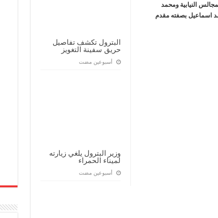
جالس النيابية ومحمد
مد اسماعيل بصفته مقدم
البترول تكشف تفاصيل
حريق سفينة التغويز
‏أسبوعين مضت
وزير البترول يلغي زيارته
لميناء الحمراء
‏أسبوعين مضت