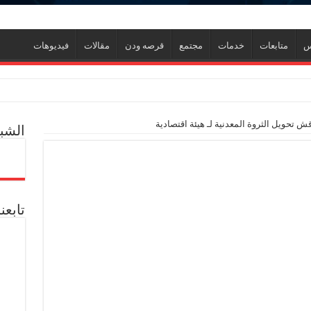
س
متابعات
خدمات
مجتمع
قرصه ودن
مقالات
فيديوهات
اعيلية
ش تحويل الثروة المعدنية لـ هيئة اقتصادية
الشبك
معدنية يبحثان جهود تحقيق أمن الطاقة ضمن خطة التنمية الاقتصادية والاجتماعية للعام المالي
ارين ميدور وظهور جبران ومساعدين جنوب
ول إدارة الأزمات ورفع كفاءة الاستجابة للمواقف الطارئة
تابعن
ي جديد
ل العالمية آليات تنفيذ مذكرة التفاهم لربط اكتشافات الشركة في قبرص بالبنية التحتي