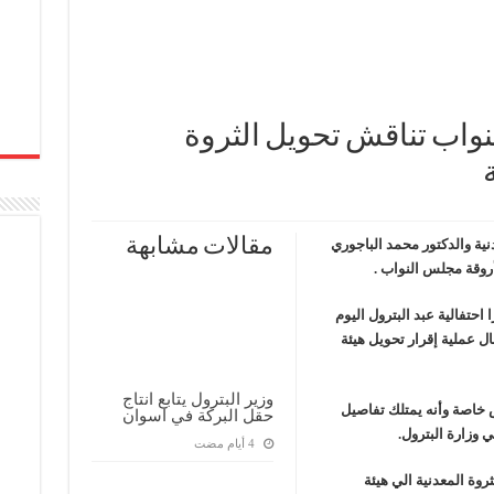
ف منذ عام 2022.. ويؤكد: كامل الاهتمام لوضع صعيد مصر على خريطة الاستثمار البترولي
نواب تناقش تحويل الثروة
مقالات مشابهة
ية والدكتور محمد الباجوري
أروقة مجلس النواب .
حتفالية عبد البترول اليوم
 عملية إقرار تحويل هيئة
وزير البترول يتابع انتاج
 خاصة وأنه يمتلك تفاصيل
حقل البركة في اسوان
ي وزارة البترول.
روة المعدنية الي هيئة