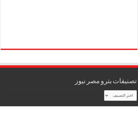
تصنيفات بترو مصر نيوز
تصنيفات
بترو
مصر
نيوز
جميع الحقوق محفوظه يصدر عن شركه أيمو ميديا للاستشارات الاعلاميه والاتصال
وفقاً لقوانين المجلس الاعلى للأعلام