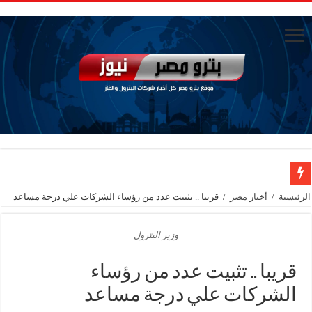
سيدبك تؤكد ريادتها في جودة الخامات باعتماد عالمي جديد
الرئيسية
/
أخبار مصر
/
قريبا .. تثبيت عدد من رؤساء الشركات علي درجة مساعد
الاستغناء عن ثلاث موظفين في المكتب الفني للوزير
وزير البترول
وزير البترول والثروة المعدنية يبحث مع إكسون موبيل العالمية آليات تنفيذ مذكرة ال
رئيسا العامة وبترومنت في زيارة لحقول ابوسنان
قريبا .. تثبيت عدد من رؤساء
وزير البترول والثروة المعدنية يتفقد استئناف أعمال الحفر بحقل البركة في أسوان بعد توقف منذ عام 2022.. ويؤكد: كامل الاهتمام لوضع صعيد مصر ع
الشركات علي درجة مساعد
وزير البترول يتابع انتاج حقل البركة في اسوان