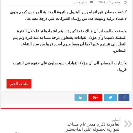
ديسمبر 15, 2024
أخبار مصر
النيل للبترول» تحصد شهادة «ISO 39001» لنظام إدارة السلامة المرورية بجهود ذاتية
كشفت مصادر عن اتجاه وزير البترول والثروة المعدنية المهندس كريم بدوي
لاعتماد ترقية وتثبيت عدد من رؤساء الشركات علي درجة مساعد .
إنجاز بحري جديد … PMS تنهي أعمال إنزال الخطوط البحرية الثلاث بمشروع المرحلة الرابعة لتنمية حقل غاز كاموس البحري التابع لشركة شمال سيناء للبترول
هدوء اعلامي في وزارة البترول
واوضحت المصادر أن هناك دفعة كبيرة سيتم اعتمادها تباعا خلال الفترة
المقبلة لاسيما وأن هؤلاء القيادات يشغلون درجة مساعد منذ فترة ولم يتم
النظر إلي تثبيتهم عليها كما أن بعضا منهم أصبح قريبا من سن التقاعد
المعاش.
وأشارت المصادر الي أن هؤلاء القيادات سيحصلون علي حقهم في التثبيت
قريبا .
طباعه الخبر
السابق
العامرية تكرم مدير عام مساعد
الموازنة لحصوله علي الماجستير