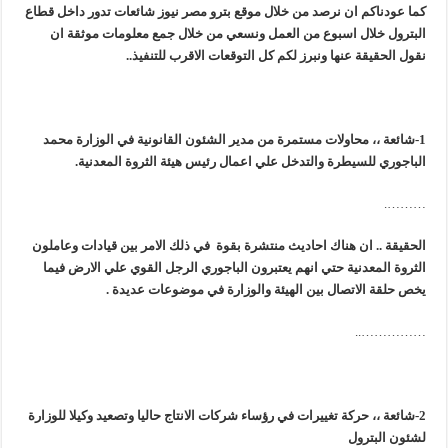
رئيسا العامة وبترومنت في زيارة لحقول ابوسنان
كما عودناكم ان نرصد من خلال موقع بترو مصر نيوز شائعات تدور داخل قطاع
البترول خلال اسبوع من العمل ونسعي من خلال جمع معلومات موثقة ان
نقول الحقيقة عنها ونبرز لكم كل التوقعات الاقرب للتنفيذ..
1-شائعة ،، محاولات مستمرة من مدير الشئون القانونية في الوزارة محمد
الباجوري للسيطرة والتدخل علي اعمال رئيس هيئة الثروة المعدنية.
……….
الحقيقة .. ان هناك احاديث منتشرة بقوة في ذلك الامر بين قيادات وعاملون
الثروة المعدنية حتي انهم يعتبرون الباجوري الرجل القوي علي الارض فيما
يخص حلقة الاتصال بين الهيئة والوزارة في موضوعات عديدة .
……………..
2-شائعة ،، حركة تغييرات في رؤساء شركات الانتاج حاليا وتصعيد وكيلا للوزارة
لشئون البترول