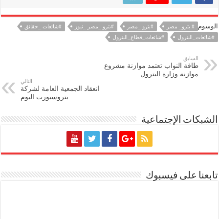
الوسوم
# بترو_ مصر
#بترو _مصر
#بترو _مصر _نيوز
#شائعات _حقائق
#شائعات_البترول
#شائعات_قطاع_البترول
السابق
طاقة النواب تعتمد موازنة مشروع
موازنة وزارة البترول
التالي
انعقاد الجمعية العامة لشركة
بتروسبورت اليوم
الشبكات الإجتماعية
تابعنا على فيسبوك