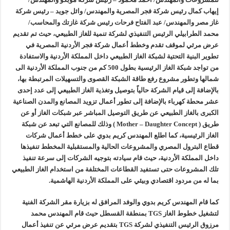
إيهاب كمال رئيس شركة فجر المصرية والمهندس/ وائل جويد – رئيس شركة
غاز مصر والمهندس/ عبد الفتاح فرحات رئيس شركة غازتك والمحاسب/
محمد الطرابيلي الرئيس التنفيذي لشركة تنمية للغاز الطبيعي، حيث تم تقديم
عرض مرئي لموقف تقدم وخطط أعمال شركة فجر الأردنية المصرية في
تطوير البنية التحتية لشبكة الغاز الطبيعي داخل المملكة الأردنية والاستفادة
من تواجد شبكة الغاز الرئيسية بطول 500 كم من جنوب المملكة الأردنية الى
شمالها وتطور مشروع رفع طاقة الشبكة القصوى والتسهيلات المرتبطة بها،
بالإضافة إلى قيام الشركة حالياً بتوصيل وتغذية الغاز الطبيعي إلى عدد إحدى
عشر محطة كهرباء بالإضافة إلى تطور أعمال تزويد المصانع والمدن الصناعية
الكبرى بالغاز الطبيعي عن طريق التوصيل المباشر عبر شبكات الغاز أو عن
طريق ( Mother – Daughter Concept ) وذلك للمصانع التي تبعد عن شبكة
الغاز الرئيسية، كما اطلع المهندس كريم بدوي على خطط أعمال شركات
قطاع البترول المصري والمشروعات الحالية والمستقبلية المخطط تنفيذها
داخل المملكة الأردنية، حيث قام سيادته بتوجيه الشركات إلى سرعة تنفيذ
تلك المشروعات حتى تستفيد القطاعات المختلفة من استخدام الغاز الطبيعي
بما له من مردود اقتصادي وبيئي على المملكة الأردنية الهاشمية.
كما قام المهندس كريم بدوي والوفد المرافق له بزيارة مقر الشركة الفنية
لتشغيل خطوط الغاز TGS بمنطقة القسطل حيث قام المهندس محمد
مرزوق الرئيس التنفيذي لشركة TGS بتقديم عرض مرئي عن تنفيذ أعمال