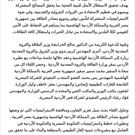
بهدف تحقيق الاستغلال الأمثل للبنية التحتية بما يحقق المصالح المشتركة
شائعات وحقائق.. فحص فروع الشركات بالخارج ومعارين ميدور وظهور جبران ومسا
ويسهم في تعظيم الاستفادة من الثروات البترولية والتعدينية، وفي ضوء
جنوب الوادي القابضة للبترول» تنظم لقاءً توعويًا حول إدارة الأزمات ورفع كفاءة الاس
الاستراتيجيات المشتركة لتأمين توفير وتنويع مصادر الطاقة بين جمهورية
مصر العربية والمملكة الأردنية الهاشمية بما يساهم في الحفاظ على الأمن
من ذاكرة البترول فكرة متميزة ترصد تاريخ القطاع
القومي لكلا البلدين والاستفادة من تبادل الخبرات واستغلال كافة الطاقات.
أكبا تبدأ تصدير 60 ألف طن من زيوت المحركات البحرية للأسواق الخارجية
وتلبية للدعوة الكريمة من الدكتور صالح الخرابشة وزير الطاقة والثروة
المعدنية الأردني، أجرى المهندس كريم بدوي وزير البترول والثروة المعدنية
زيارة إلى المملكة الأردنية الهاشمية وعقد خلالها جلسة مباحثات مع نظيره
الأردني بمقر وزارة الطاقة والثروة المعدنية الأردنية . وحضر اللقاء كل من
سعادة السفير محمد سمير سفير جمهورية مصر العربية بالمملكة الأردنية
الهاشمية المهندس يس محمد العضو المنتدب التنفيذي للشركة المصرية
القابضة للغازات الطبيعية (إيجاس) والمهندس/ معتز عاطف وكيل الوزارة
لشئون مكتب الوزير والمكتب الفني والمتحدث الرسمي للوزارة، والمهندس
فؤاد رشاد الرئيس التنفيذي لشركة فجر الأردنية المصرية.
وتناول اللقاء بحث سبل تعزيز التعاون ومناقشة الاستراتيجيات التي تم وضعها
لتنويع مصادر الطاقة بين المملكة الأردنية الهاشمية وجمهورية مصر العربية ،
وتطورات خطط واستراتيجيات الحكومة المصرية والحكومة الأردنية في
التعامل مع مشروعات تنمية الغاز الطبيعي بالمنطقة والبناء على ما تحقق من