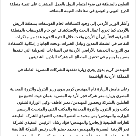
التعاون بالمنطقة في ضوء اهتمام الدول بالعمل المشترك على تنمية منطقة
الدرع النوبي والتوسع في صناعات القيمة المضافة.
وأشار الوزير الأردني إلى وجود اكتشافات لخام الفوسفات بمنطقة الريش
بالأردن، كما تجري أعمال البحث والاستكشاف عن خام الفوسفات بالمنطقة
الشرقية، لافتاً إلى أن الأردن وقعت خلال الفترة الاخيرة عدد من مذكرات
التفاهم في انشطة التعدين وتبادل الخبرات. وبحث الجانبان إمكانية الاستفادة
من الثروات التعدينية بالأراضي الأردنية في الصناعات التحويلية التي تنفذها
مصر بما يسهم في تحقيق المصالح المشتركة للبلدين الشقيقين.
المهندس كريم بدوي يجري زيارة تفقدية للشركات المصرية العاملة في
المملكة الأردنية الهاشمية
وعلى هامش الزيارة قام المهندس كريم بدوي وزير البترول والثروة المعدنية
المصري بزيارة مقر شركة فجر الأردنية المصرية بعمان حيث اجتمع مع
العاملين بالشركة وبحضور المهندس/ معتز عاطف- وكيل الوزارة لشئون
مكتب وزير البترول والثروة المعدنية والمكتب الفني والمتحدث الرسمي
للوزارة، والمهندس/ يس محمد – العضو المنتدب التنفيذي للشركة القابضة
للغازات الطبيعية (إيجاس) والمهندس/ فؤاد رشاد- الرئيس التنفيذي لشركة
فجر الأردنية المصرية والمهندس/ محمد خضير نائب رئيس الشركة القابضة
للمشروعات والمهندس/ أحمد محمود – رئيس شركة موبكو والمهندس/