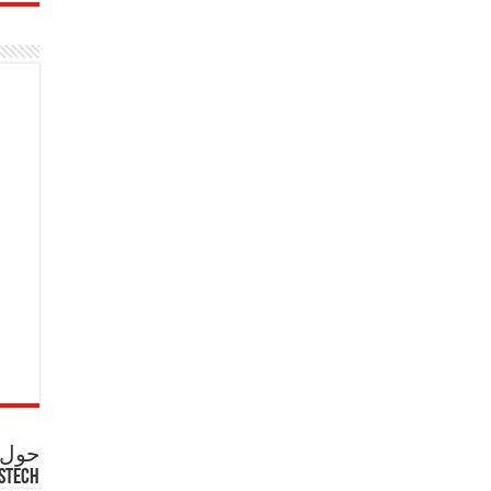
حول ع
STECH