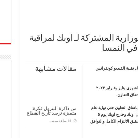
وزارية المشتركة لـ اوبك لمراقبة
مقالات مشابهة
ل تقنية الفيديو كونفرانس
قامت اللجنة باستعراض بيانات انتاج الزيت الخام لشهري يناير وفبراير ٢٠٢٣
فاق التعاون.
باتفاق التعاون حتي نهاية عام
من ذاكرة البترول فكرة
متميزة ترصد تاريخ القطاع
٢٠٢٣ وفقا للاتفاق في الاجتماع الوزاري ال٣٣ لدول اوبك وخارج اوبك يوم ٥
ي تحقيق الالتزام الكامل والتوافق