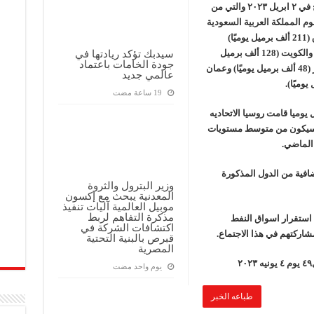
اعلن الاجتماع عن التعديلات الطوعيه الاتيه للانتاج في ٢ ابريل ٢٠٢٣ والتي من
بدأ من مايو حتي نهاية عام ٢٠٢٣. ستقوم المملكة العربية السعودية
بخفض إنتاجها إلى (500 ألف برميل يوميًا) والعراق (211 ألف برميل يوميًا)
سيدبك تؤكد ريادتها في
والإمارات العربية المتحدة (144 ألف برميل يوميًا) والكويت (128 ألف برميل
جودة الخامات باعتماد
يوميًا) وكازاخستان (78 ألف برميل يوميًا) والجزائر (48 ألف برميل يوميًا) وعمان
عالمي جديد
لات الطوعيه ٥٠٠ الف برميل يوميا قامت روسيا الاتحاديه
ضهم حتي نهاية عام ٢٠٢٣ والذي سيكون من متوسط مستويات
 الماضي.
إضافية من الدول المذكورة
وزير البترول والثروة
المعدنية يبحث مع إكسون
موبيل العالمية آليات تنفيذ
مذكرة التفاهم لربط
 استقرار اسواق النفط
اكتشافات الشركة في
شاركتهم في هذا الاجتماع.
قبرص بالبنية التحتية
المصرية
‏يوم واحد مضت
طباعه الخبر