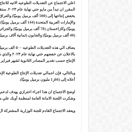
المقرر ان ت
(40 ألف برميل يوميًا) والجابون (ثمانية آلاف برميل يوميًا).
يضاف الي هذه التعدي
بالاعلان عن خف
الإنتاج حسب تقدير المصادر الثانوية لشهر فبراير
وبالتالي، فإن اجمالي تعديلات الإنتاج الطوعية ال
أعلاه إلى (66ر1 مليون برميل يوميًا).
اوضح الاجتماع ان هذا اجراء احترازي يهدف لدعم
وش
كرت اللجنة الامانة العامة لمنظمة أوبك علي م
ويعقد الاجتماع القادم للجنة الوزارية المشتركة ال٤٩ يوم ٤ يونيه ٢٠٢٣