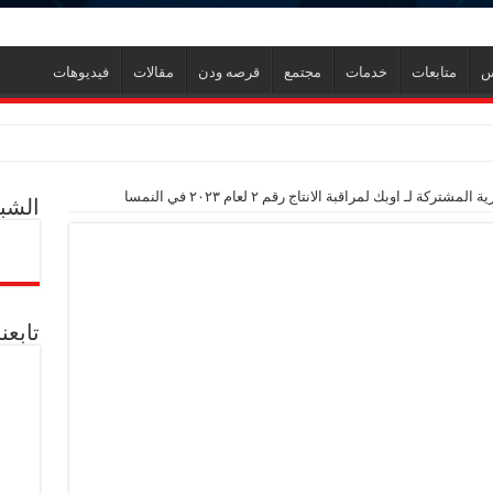
س
متابعات
خدمات
مجتمع
قرصه ودن
مقالات
فيديوهات
ول إدارة الأزمات ورفع كفاءة الاستجابة للمواقف الطارئة
كة لـ اوبك لمراقبة الانتاج رقم ٢ لعام ٢٠٢٣ في النمسا
الشبك
ي جديد
ل العالمية آليات تنفيذ مذكرة التفاهم لربط اكتشافات الشركة في قبرص بالبنية التحتي
تابعن
ف منذ عام 2022.. ويؤكد: كامل الاهتمام لوضع صعيد مصر على خريطة الاستثمار البترولي