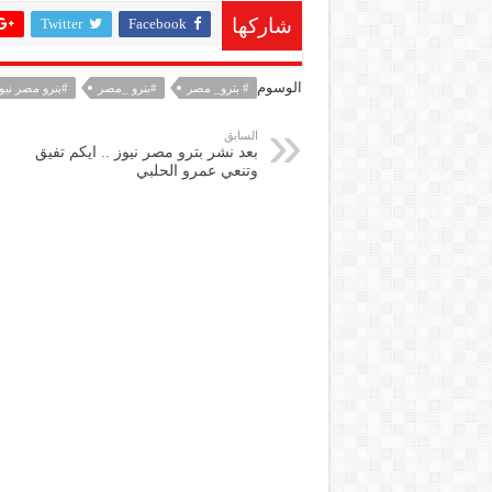
Twitter
Facebook
شاركها
الوسوم
# بترو_ مصر
#بترو _مصر
#بترو مصر نيو
السابق
بعد نشر بترو مصر نيوز .. ايكم تفيق
وتنعي عمرو الحلبي