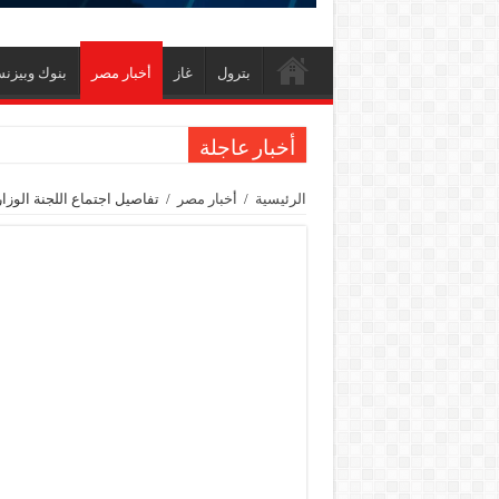
بترول
غاز
أخبار مصر
بنوك وبيزن
أخبار عاجلة
جنوب الوادي القابضة للبترول» تنظم لقاءً توعويًا ح
الرئيسية
/
أخبار مصر
/
تفاصيل اجتماع اللجنة الوزارية المشتر
من ذاكرة البترول فكرة متميزة ترصد تاريخ القطاع
أكبا تبدأ تصدير 60 ألف طن من زيوت المحركات البحرية للأسواق الخارجية
سيدبك تؤكد ريادتها في جودة الخامات باعتماد عالم
وزير البترول والثروة المعدنية يبحث مع إكسون موبي
رئيسا العامة وبترومنت في زيارة لحقول ابوسنان
وزير البترول والثروة المعدنية يتفقد استئناف أعمال الحفر بحقل البركة في أسوان بعد توق
وزير البترول يتابع انتاج حقل البركة في اسوان
النيل للبترول» تحصد شهادة «ISO 39001» لنظام إدارة السلامة المرورية بجهود ذاتية