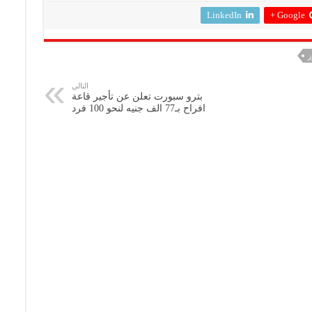
LinkedIn
Google +
ز
التالي
بترو سبورت تعلن عن تأجير قاعة
افراح بـ77 الف جنيه لنحو 100 فرد