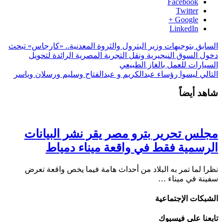
Facebook
Twitter
Google +
LinkedIn
السابق
بتوجيهات وزير البترول والثروة المعدنية.. «كارجاس» تبحث
دخول السوق النيجيرية ونقل التجربة المصرية الرائدة لتحويل
السيارات للعمل بالغاز الطبيعي
التالي
ليسوا رؤساء عبدالكريم و عبدالفتاح وسليم ورسلان وياسر
شاهد أيضاً
مجلس تحرير بترو مصر يقر نشر البيانات
الرسمية فقط في واقعة ميناء دمياط
نظرا لما تمر به البلاد من أحداث هامة فيما يخص واقعة تعرض
سفينة في ميناء …
الشبكات الإجتماعية
تابعنا على فيسبوك