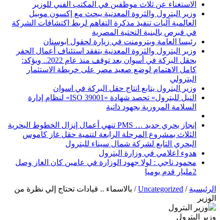
الاستغناء عن ثلاث موظفين في المكتب الفني للوزير
وزير البترول والثروة المعدنية يبحث مع إكسون موبيل
العالمية آليات تنفيذ مذكرة التفاهم لربط اكتشافات الشركة
في قبرص بالبنية التحتية المصرية
رئيسا العامة وبترومنت في زيارة لحقول ابوسنان
وزير البترول والثروة المعدنية يتفقد استئناف أعمال الحفر
بحقل البركة في أسوان بعد توقف منذ عام 2022.. ويؤكد:
كامل الاهتمام لوضع صعيد مصر على خريطة الاستثمار
البترولي
وزير البترول يتابع انتاج حقل البركة في اسوان
النيل للبترول» تحصد شهادة «ISO 39001» لنظام إدارة
السلامة المرورية بجهود ذاتية
إنجاز بحري جديد … PMS تنهي أعمال إنزال الخطوط البحرية
الثلاث بمشروع المرحلة الرابعة لتنمية حقل غاز كاموس
البحري التابع لشركة شمال سيناء للبترول
هدوء اعلامي في وزارة البترول
محمود ناجي : لولا جهود الوزارة في عامين كان الغاز وصل
2مليار قدم يوميا
الرئيسية
/
Uncategorized
/
بالاسماء .. قيادات تحتاج إلي نظرة من
الوزير
وزير البترول