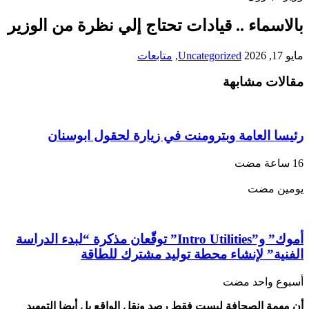
بالاسماء .. قيادات تحتاج إلي نظرة من الوزير
مايو 17, 2026
Uncategorized
,
متابعات
مقالات مشابهة
رئيسا العامة وبترومنت في زيارة لحقول ابوسنان
‏يومين مضت
أموك” و”Intro Utilities” توقّعان مذكرة “لبدء الدراسة
الفنية” لإنشاء محطة توليد مشترك للطاقة
‏أسبوع واحد مضت
أن مهمة الصحافة ليست فقط رصد ونقل الواقع بل أيضا التمهيد