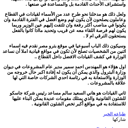
واستشراف الأحداث القادمة بل والمساعدة في صنعها .
ولعل ذلك هو مدخلنا نحو طرح عدد من الأسماء لقيادات في القطاع
وعاملون يصلحون لأن يكون لهم وضع أفضل في الفترة القادمة وان
يكونوا في مناصب أكثر رفعة وان تلتفت إليهم عين الوزير وربما
يكون لهم فرصة اللقاء معه عن قريب وتحديد مااذا كانوا بالفعل
يستحقون الترقي ام لا .
وسيكون ذلك الباب أسبوعيا في موقع بترو مصر نقدم فيه اسماء
اثنين من الشخصيات تصلح لأن تكون في مواقع قيادية املا أن نساعد
الوزارة في كشف القيادات الافضل داخل القطاع ..
اول هؤلاء هو المهندس احمد سمير مدير عام المشروعات في ديوان
وزارة البترول والذي يمكن أن يكون له إفادة اكبر حال خروجه من
الوزارة والاستعانة به في رئاسة احدي الشركات خاصة التي لها
علاقة بالمشروعات .
ثاني القيادات هو هاني السعيد سالم مساعد رئيس شركة جاسكو
للشئون القانونية والذي يمتلك مقومات عديدة يمكن البناء عليها
للاستفادة به في مواقع أكبر تخص الشئون القانونية .
طباعه الخبر
شاركها