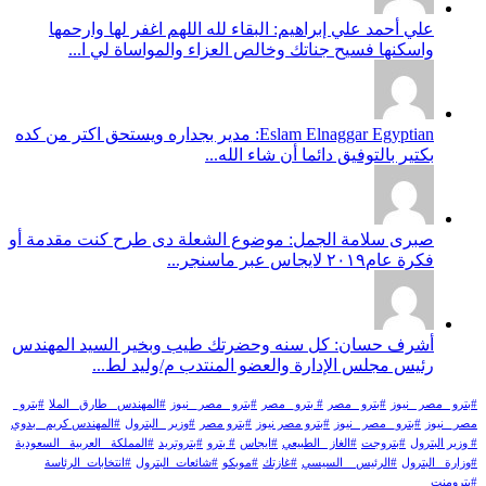
علي أحمد علي إبراهيم: البقاء لله اللهم اغفر لها وارحمها
واسكنها فسيح جناتك وخالص العزاء والمواساة لي ا...
Eslam Elnaggar Egyptian: مدير بجداره ويستحق اكتر من كده
بكتير بالتوفيق دائما أن شاء الله...
صبرى سلامة الجمل: موضوع الشعلة دى طرح كنت مقدمة أو
فكرة عام٢٠١٩ لايجاس عبر ماسنجر...
أشرف حسان: كل سنه وحضرتك طيب وبخير السيد المهندس
رئيس مجلس الإدارة والعضو المنتدب م/وليد لط...
#بترو _مصر _نيوز
#بترو _مصر
# بترو_ مصر
#بترو _مصر_ نيوز
#المهندس _طارق _الملا
#بترو_
مصر_ نيوز
#بترو_ مصر _نيوز
#بترو مصر نيوز
#بترو مصر
#وزير _البترول
#المهندس كريم_ بدوي
# وزير البترول
#بتروجت
#الغاز _الطبيعي
#ايجاس
# بترو
#بتروتريد
#المملكة _العربية _السعودية
#وزارة _البترول
#الرئيس _ السيسي
#غازتك
#موبكو
#شائعات_البترول
#انتخابات_الرئاسة
#بترومنت