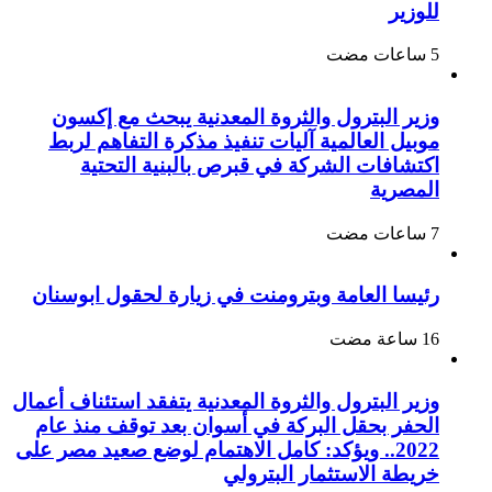
للوزير
وزير البترول والثروة المعدنية يبحث مع إكسون
موبيل العالمية آليات تنفيذ مذكرة التفاهم لربط
اكتشافات الشركة في قبرص بالبنية التحتية
المصرية
رئيسا العامة وبترومنت في زيارة لحقول ابوسنان
وزير البترول والثروة المعدنية يتفقد استئناف أعمال
الحفر بحقل البركة في أسوان بعد توقف منذ عام
2022.. ويؤكد: كامل الاهتمام لوضع صعيد مصر على
خريطة الاستثمار البترولي