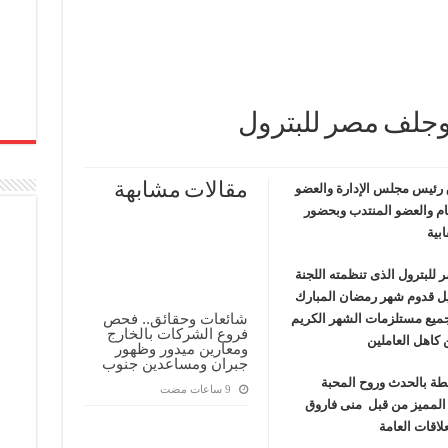
ف منذ عام 2022.. ويؤكد: كامل الاهتمام لوضع صعيد مصر على خريطة الاستثمار البترولي
روجلف مصر للبترول
مقالات مشابهة
رئيس مجلس الإدارة والعضو
ام والعضو المنتدب وبحضور
بية
للبترول الذى تنظمته اللجنة
يل قدوم شهر رمضان المبارك
شائعات وحقائق.. فحص
جميع مستلزمات الشهر الكريم
فروع الشركات بالخارج
 كاهل العاملين
ومعارين ميدور وظهور
جبران ومساعدين جنوب
طة بالحدث وروح المحبة
ز المميز من قبل منى فاروق
لاقات العامة