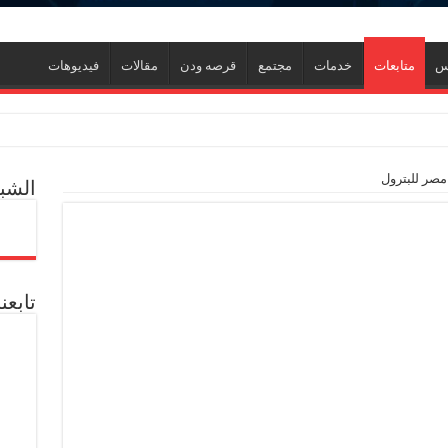
نس
متابعات
خدمات
مجتمع
قرصه ودن
مقالات
فيديوهات
اعيلية
مصر للبترول
الشبك
معدنية يبحثان جهود تحقيق أمن الطاقة ضمن خطة التنمية الاقتصادية والاجتماعية للعام المالي
ارين ميدور وظهور جبران ومساعدين جنوب
ول إدارة الأزمات ورفع كفاءة الاستجابة للمواقف الطارئة
تابعن
ي جديد
ل العالمية آليات تنفيذ مذكرة التفاهم لربط اكتشافات الشركة في قبرص بالبنية التحتي