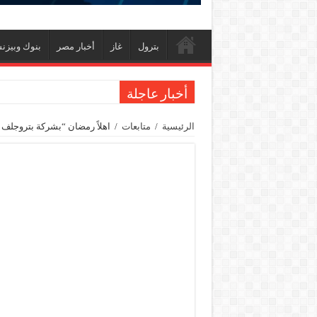
بترول
غاز
أخبار مصر
بنوك وبيز
أخبار عاجلة
تاون جاس تسيطر علي كسر ماسورة في ترعة الإسم
الرئيسية
/
متابعات
/
اهلاً رمضان “بشركة بتروجلف 
وزيرا التخطيط والتنمية الاقتصادية والبترول والثروة ال
شائعات وحقائق.. فحص فروع الشركات بالخارج ومع
جنوب الوادي القابضة للبترول» تنظم لقاءً توعويًا ح
من ذاكرة البترول فكرة متميزة ترصد تاريخ القطاع
أكبا تبدأ تصدير 60 ألف طن من زيوت المحركات البحرية للأسواق الخارجية
سيدبك تؤكد ريادتها في جودة الخامات باعتماد عالم
وزير البترول والثروة المعدنية يبحث مع إكسون موبي
رئيسا العامة وبترومنت في زيارة لحقول ابوسنان