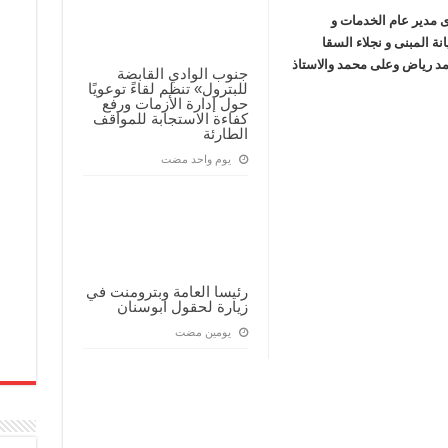
ى مدير عام الخدمات و
ة المبنى و نجلاء السقا
د رياض وعلى محمد والاستاذ
جنوب الوادي القابضة
للبترول» تنظم لقاءً توعويًا
حول إدارة الأزمات ورفع
كفاءة الاستجابة للمواقف
الطارئة
‏يوم واحد مضت
رئيسا العامة وبترومنت في
زيارة لحقول ابوسنان
‏يومين مضت