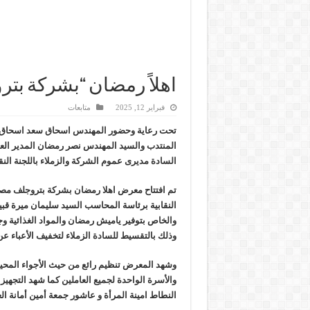
وزير البترول والثروة المعدنية يتفقد استئناف أعمال الحفر بحقل البركة في أسوان بعد توق
اهلاً رمضان “بشركة بت
فبراير 12, 2025
متابعات
تحت رعاية وحضور المهندس اسحاق سعد اسحاق 
المنتدب والسيد المهندس نصر رمضان المدير الع
السادة مديرى عموم الشركة والزملاء باللجنة النقا
تم افتتاح معرض اهلا رمضان بشركة بتروجلف مصر 
النقابية برئاسة المحاسب السيد سليمان ميرة قب
والخاص بتوفير ياميش رمضان والمواد الغذائية و
وذلك بالتقسيط للسادة الزملاء لتخفيف الأعباء عن
وشهد المعرض تنظيم رائع من حيث الأجواء المحي
والأسرة الواحدة لجميع العاملين كما شهد التجهي
النطاط امينة المرأة و عاشور جمعة أمين أمانة الع