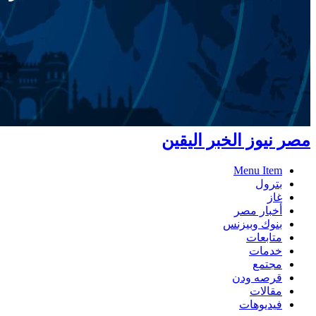
مصر نيوز الخبر اليقين
Menu Item
بترول
غاز
أخبار مصر
بنوك وبيزنس
متابعات
خدمات
مجتمع
قرصه ودن
مقالات
فيديوهات