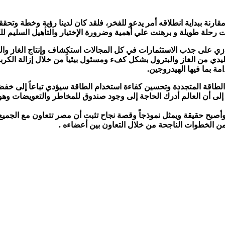
مقارنة ببداية انطلاقه أمر يدعو للفخر، فلقد كان لدينا رؤية وخطة وتح
 رحلة طويلة و برهنت علي أهمية وضرورة الإختيار والتأهيل السليم للك
توازي على جذب الاستثمارات في كل المجالات استكشاف وإنتاج الغاز 
ليدي من الغاز والبترول بشكل كفء ومسئول بيئياً من خلال إزالة الك
ة بما فيها الهيدروجين.
 الطاقة المتجددة وتحسين كفاءة استخدام الطاقة سيؤدي تباعاً إلى خفض
ا الى أن منتدى غاز شرق المتوسط كان حلما منذ 6 أعوام وأصبح حقيقة ويمثل نموذجاً وقصة نجاح تث
 الخطوات الناجحة من خلال التعاون بين أعضاءه .