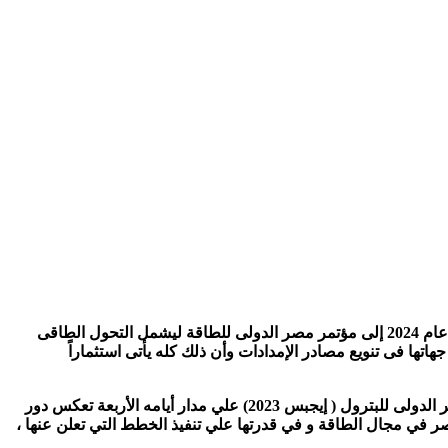
اكد المهندس طارق الملا وزير البترول والثروة المعدنية على أن تحول مؤتمر ومعرض مصر الدولى للبترول إيجبس ، بداية من الدورة القادمة عام 2024 إلى مؤتمر مصر الدولى للطاقة ليشمل التحول الطاقى
اتها فى تنويع مصادر الإمدادات وأن ذلك كله يأتى استثماراً
وأكد ، خلال الجلسة الختامية للمؤتمر الاستراتيجى ضمن فاعليات إيجبس 2023، أن المشاركة الدولية الكبيرة في فعاليات مؤتمر ومعرض مصر الدولى للبترول ( إيجبس 2023) علي مدار أيامه الأربعة تعكس دور
مصر في مجال الطاقة و في قدرتها علي تنفيذ الخطط التي تعلن عنها ،