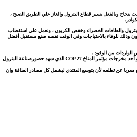
ققت بنجاح وبالفعل يسير قطاع البترول والغاز علي الطريق الصبح ،
وادر.
والبترول والطاقات الخضراء وخفض الكربون ، ونعمل على استقطاب
ربون وذلك للوفاء بالاحتياجات وفي الوقت نفسه صنع مستقبل أفضل
 الواردات من الوقود .
وشدد على أن التحول العادل للطاقة لن يتم إلا بتوافر التمويل ، مشيراً إلى أن العالم أدرك الحاجة إلى وجود صندوق للمخاطر والتعويضات وهو أحد مخرجات مؤتمر المناخ COP 27 الذي شهد حضورصناعة البترول
بت أن مصر تتعاون مع الجميع معربا عن تطلعه لأن يتوسع المنتدي ليشمل كل مصادر الطاقة وان