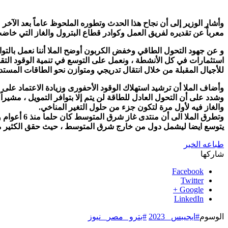
وأشار الوزير إلى أن نجاح هذا الحدث وتطوره الملحوظ عاماً بعد الآخر 
معرباً عن تقديره لفريق العمل وكوادر قطاع البترول والغاز التي خاضت
و عن جهود التحول الطاقي وخفض الكربون أوضح الملا أننا نعمل بال
استثمارات في كل الأنشطة ، ونعمل على التوسع في تنمية الوقود التق
للأجيال المقبلة من خلال انتقال تدريجي ومتوازن نحو الطاقات المستدام
وأضاف الملا أن ترشيد استهلاك الوقود الأحفورى وزيادة الاعتماد على
والغاز فيه لأول مرة لتكون جزء من حلول التغير المناخي.
وتطرق المل
يتوسع ايضا ليشمل دول من خارج شرق المتوسط ، حيث حقق الكثير من
طباعه الخبر
شاركها
Facebook
Twitter
Google +
LinkedIn
الوسوم
#ايجيبس_ 2023
#بترو _مصر_ نيوز