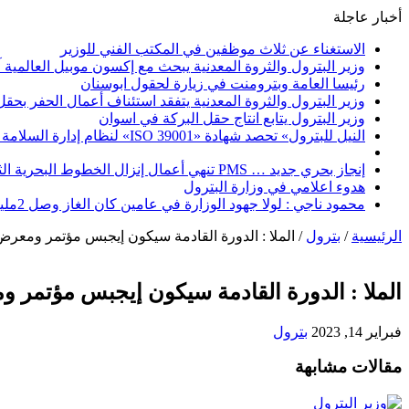
أخبار عاجلة
الاستغناء عن ثلاث موظفين في المكتب الفني للوزير
وزير البترول والثروة المعدنية يبحث مع إكسون موبيل العالمية 
رئيسا العامة وبترومنت في زيارة لحقول ابوسنان
وزير البترول والثروة المعدنية يتفقد استئناف أعمال الحفر بحقل البركة في أسوان بعد توقف منذ عام 2022.. وي
وزير البترول يتابع انتاج حقل البركة في اسوان
النيل للبترول» تحصد شهادة «ISO 39001» لنظام إدارة السلامة المرورية بجهود ذاتية
إنجاز بحري جديد … PMS تنهي أعمال إنزال الخطوط البحرية الثلاث بمشروع المرحلة الرابعة لتنمية حقل غاز كاموس البحري التابع لشركة شمال سيناء للبترول
هدوء اعلامي في وزارة البترول
محمود ناجي : لولا جهود الوزارة في عامين كان الغاز وصل 2مليار قدم يوميا
الرئيسية
/
بترول
/
الملا : الدورة القادمة سيكون إيجبس مؤتمر ومعر
الملا : الدورة القادمة سيكون إيجبس مؤتمر 
فبراير 14, 2023
بترول
مقالات مشابهة