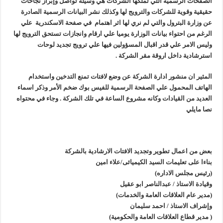
الصفحات الرسمية التي تملكها الشركات هي وسيلة تواصل وإبراز نجاحات
حقيقية وقوية للشركات والترويج لها وكذلك نشر البيانات الرسمية الصادرة
عن وزارة البترول والتي لم نري لها اثر اهتمام في صفحة الاسكندرية علي
الرغم من احتواء بيانات الوزارة يوميا علي ارقام وانجازات تستحق الترويج لها
وليس الامر علي قدر اقبال المسؤولين فيها علي ترويج تجديد لوحات
استرشادية داخل اروقة مقر الشركة .
المثير ان منشور ادارة الشركة عن وضع لافتات تمنع التدخين واستخدام
الهاتف المحمول علي الصفحة الرسمية للفيس بوك ضخم الأمر وذكر اسماء
العديد من القيادات وكانه مشروع الساعة في تلك الشركة . وجاء في محتواه
نصا مايلي
بعض من اعمال تطوير وتجديد الافتات الارشادية بالشركة
بناءا على تعليمات السيد الكيميائى/علاء امين
(رئيس مجلس الاداره)
وقيادة الاستاذ / عبدالناصر ابو عقيل
(مدير عام العلاقات العامة والخدمات)
وإشراف الاستاذ / احمد سليمان
( مدير قطاع العلاقات العامة والحكومية)