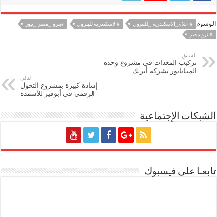
الوسوم
#اعلام_الاسكندرية _للبترول
#الاسكندرية للبترول
#بترو _مصر _نيوز
#بترو مصر
السابق
تركيب المعدات في مشروع وحدة
الميثاناتور بشركة أنربك
التالي
إشادة كبيرة بمشروع التحول
الرقمي في أبوقير للأسمدة
الشبكات الإجتماعية
تابعنا على فيسبوك