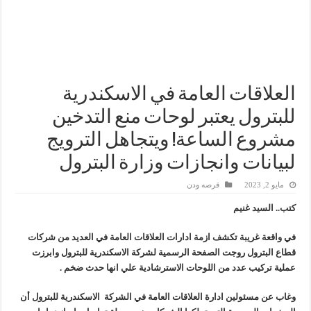
وزير البترول يتابع انتاج حقل البركة في اسوان
النيل للبترول» تحصد شهادة «ISO 39001» لنظام إدارة السلامة المرورية بجهود ذاتية
إنجاز بحري جديد … PMS تنهي أعمال إنزال الخطوط البحرية الثلاث بمشروع المرحلة الرابعة لتنمية حقل غاز كاموس البحري التابع لشركة شمال سيناء للبترول
العلاقات العامة في الاسكندرية
للبترول يعتبر لوحات منع التدخين
مشروع الساعة! ويتجاهل الترويج
لبيانات وانجازات وزارة البترول
مايو 2, 2023
قرصه ودن
كتب.. السيد غنيم
في واقعة غريبة تكشف ازمة ادارات العلاقات العامة في العديد من شركات
قطاع البترول روجت الصفحة الرسمية لشركة الاسكندرية للبترول وابرزت
عملية تركيب عدد من اللوحات الاسترشادية علي انها حدث ضخم .
وغاب عن مسئولين ادارة العلاقات العامة في الشركة الاسكندرية للبترول أن