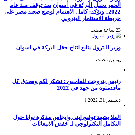
الحفر بحقل البركة في أسوان بعد توقف منذ عام
2022.. ويؤكد: كامل الاهتمام لوضع صعيد مصر على
خريطة الاستثمار البترولي
وزير البترول يتابع انتاج حقل البركة في اسوان
‏يومين مضت
رئيس بتروجت للعاملين : نشكر لكم وبصدق كل
ماقدمتوه من جهد في 2022
ديسمبر 31, 2022
1
الملا يشهد توقيع إينى وايجاس مذكرة نوايا حول
التكامل التكنولوجي لـ خفض الانبعاثات