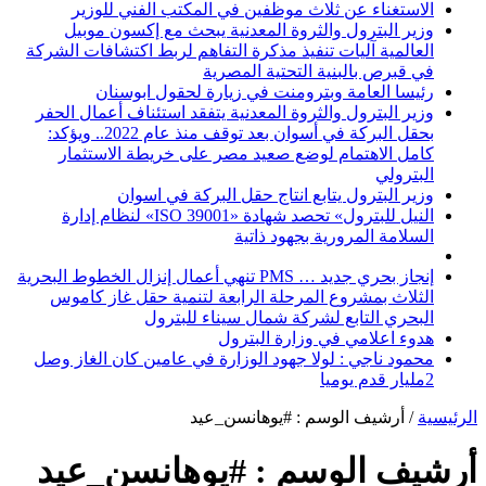
الاستغناء عن ثلاث موظفين في المكتب الفني للوزير
وزير البترول والثروة المعدنية يبحث مع إكسون موبيل
العالمية آليات تنفيذ مذكرة التفاهم لربط اكتشافات الشركة
في قبرص بالبنية التحتية المصرية
رئيسا العامة وبترومنت في زيارة لحقول ابوسنان
وزير البترول والثروة المعدنية يتفقد استئناف أعمال الحفر
بحقل البركة في أسوان بعد توقف منذ عام 2022.. ويؤكد:
كامل الاهتمام لوضع صعيد مصر على خريطة الاستثمار
البترولي
وزير البترول يتابع انتاج حقل البركة في اسوان
النيل للبترول» تحصد شهادة «ISO 39001» لنظام إدارة
السلامة المرورية بجهود ذاتية
إنجاز بحري جديد … PMS تنهي أعمال إنزال الخطوط البحرية
الثلاث بمشروع المرحلة الرابعة لتنمية حقل غاز كاموس
البحري التابع لشركة شمال سيناء للبترول
هدوء اعلامي في وزارة البترول
محمود ناجي : لولا جهود الوزارة في عامين كان الغاز وصل
2مليار قدم يوميا
الرئيسية
/
أرشيف الوسم : #يوهانسن_عيد
أرشيف الوسم :
#يوهانسن_عيد