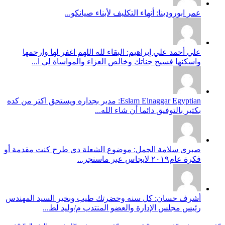
عمر ابورودينا: أنهاء التكليف لأبناء صيانكو...
علي أحمد علي إبراهيم: البقاء لله اللهم اغفر لها وارحمها
واسكنها فسيح جناتك وخالص العزاء والمواساة لي ا...
Eslam Elnaggar Egyptian: مدير بجداره ويستحق اكتر من كده
بكتير بالتوفيق دائما أن شاء الله...
صبرى سلامة الجمل: موضوع الشعلة دى طرح كنت مقدمة أو
فكرة عام٢٠١٩ لايجاس عبر ماسنجر...
أشرف حسان: كل سنه وحضرتك طيب وبخير السيد المهندس
رئيس مجلس الإدارة والعضو المنتدب م/وليد لط...