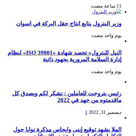
وزير البترول يتابع انتاج حقل البركة في اسوان
‏يوم واحد مضت
النيل للبترول» تحصد شهادة «ISO 39001» لنظام
إدارة السلامة المرورية بجهود ذاتية
‏يوم واحد مضت
رئيس بتروجت للعاملين : نشكر لكم وبصدق كل
ماقدمتوه من جهد في 2022
ديسمبر 31, 2022
1
الملا يشهد توقيع إينى وايجاس مذكرة نوايا حول