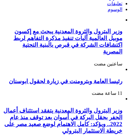
تعليقات
الوسوم
وزير البترول والثروة المعدنية يبحث مع إكسون
موبيل العالمية آليات تنفيذ مذكرة التفاهم لربط
اكتشافات الشركة في قبرص بالبنية التحتية
المصرية
‏ساعتين مضت
رئيسا العامة وبترومنت في زيارة لحقول ابوسنان
وزير البترول والثروة المعدنية يتفقد استئناف أعمال
الحفر بحقل البركة في أسوان بعد توقف منذ عام
2022.. ويؤكد: كامل الاهتمام لوضع صعيد مصر على
خريطة الاستثمار البترولي