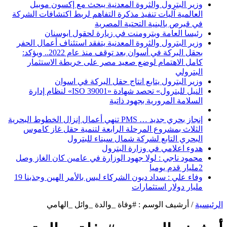
وزير البترول والثروة المعدنية يبحث مع إكسون موبيل
العالمية آليات تنفيذ مذكرة التفاهم لربط اكتشافات الشركة
في قبرص بالبنية التحتية المصرية
رئيسا العامة وبترومنت في زيارة لحقول ابوسنان
وزير البترول والثروة المعدنية يتفقد استئناف أعمال الحفر
بحقل البركة في أسوان بعد توقف منذ عام 2022.. ويؤكد:
كامل الاهتمام لوضع صعيد مصر على خريطة الاستثمار
البترولي
وزير البترول يتابع انتاج حقل البركة في اسوان
النيل للبترول» تحصد شهادة «ISO 39001» لنظام إدارة
السلامة المرورية بجهود ذاتية
إنجاز بحري جديد … PMS تنهي أعمال إنزال الخطوط البحرية
الثلاث بمشروع المرحلة الرابعة لتنمية حقل غاز كاموس
البحري التابع لشركة شمال سيناء للبترول
هدوء اعلامي في وزارة البترول
محمود ناجي : لولا جهود الوزارة في عامين كان الغاز وصل
2مليار قدم يوميا
وفاء علي : سداد ديون الشركاء ليس بالأمر الهين وجذبنا 19
مليار دولار استثمارات
الرئيسية
/
أرشيف الوسم : #وفاة _والدة _وائل _الهامي