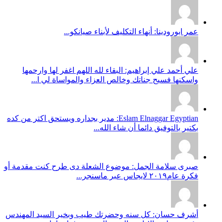
عمر ابورودينا: أنهاء التكليف لأبناء صيانكو...
علي أحمد علي إبراهيم: البقاء لله اللهم اغفر لها وارحمها
واسكنها فسيح جناتك وخالص العزاء والمواساة لي ا...
Eslam Elnaggar Egyptian: مدير بجداره ويستحق اكتر من كده
بكتير بالتوفيق دائما أن شاء الله...
صبرى سلامة الجمل: موضوع الشعلة دى طرح كنت مقدمة أو
فكرة عام٢٠١٩ لايجاس عبر ماسنجر...
أشرف حسان: كل سنه وحضرتك طيب وبخير السيد المهندس