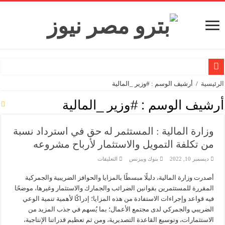
تاون جاس تسيطر علي كسر ماسورة في ترعة الإسماعيلية
الرئيسية
/
أرشيف الوسم : #وزير _المالية
وزيرا التخطيط والتنمية الاقتصادية والبترول والثروة المعدنية يبحثان جهود تحقيق أمن الطا
أرشيف الوسم :
#وزير _المالية
شائعات وحقائق.. فحص فروع الشركات بالخارج ومعارين ميدور وظهور جبران ومساع
وزارة المالية : المستثمر له حق في استرداد نسبة
جنوب الوادي القابضة للبترول» تنظم لقاءً توعويًا حول إدارة الأزمات ورفع كفاءة الاس
من تكلفة التمويل والاستثمار لأرباح مشروعه
من ذاكرة البترول فكرة متميزة ترصد تاريخ القطاع
على
ديسمبر 10, 2022
بنوك وبيزنس
التعليقات
أكبا تبدأ تصدير 60 ألف طن من زيوت المحركات البحرية للأسواق الخارجية
وزارة
المالية
أصدرت وزارة المالية، دليلًا مبسطًا بالمزايا والحوافز الضريبية والجمركية
:
سيدبك تؤكد ريادتها في جودة الخامات باعتماد عالمي جديد
المستثمر
المقررة للمستثمرين بقوانين الضرائب والجمارك والاستثمار وغيرها، موضحًا
له
وزير البترول والثروة المعدنية يبحث مع إكسون موبيل العالمية آليات تنفيذ مذكرة ال
حق
فيه قواعد وإجراءات الاستفادة من هذه المزايا؛ إدراكًا لأهمية تنمية الوعي
في
الضريبي والجمركي لدى مجتمع الأعمال؛ بما يُسهم في جذب المزيد من
استرداد
رئيسا العامة وبترومنت في زيارة لحقول ابوسنان
نسبة
الاستثمارات، وتوسيع القاعدة التصديرية، ومن ثم تعظيم قدراتنا الإنتاجية،
من