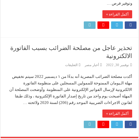
وزير البترول والثروة المعدنية يتفقد استئناف أعمال الحفر بحقل البركة في أسوان بعد توقف منذ عام 2022.. ويؤكد: كامل الاهتمام لوضع صعيد مصر ع
وتوفير فرص …
تكلفة
التمويل
والاستثمار
أكمل القراءة »
لأرباح
مشروعه
مغلقة
تحذير عاجل من مصلحة الضرائب بسبب الفاتورة
الالكترونية
على
نوفمبر 30, 2022
أخبار مصر
التعليقات
تحذير
عاجل
أكدت مصلحة الضرائب المصرية أنه بدءًا من ١ ديسمبر 2022 سيتم تخفيض
من
مصلحة
مهلة الـيومان الممنوحة للممولين المسجلين على منظومة الفاتورة
الضرائب
بسبب
الالكترونية لإرسال الفواتير الإلكترونية على المنظومة. وأوضحت المصلحة أن
الفاتورة
المهلة أصبحت يوم واحد من تاريخ إصدار الفاتورة الإلكترونية ، وذلك طبقا
الالكترونية
مغلقة
لقانون الاجراءات الضريبية الموحد رقم (206) لسنة 2020 ولائحته …
أكمل القراءة »