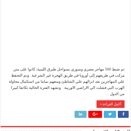
محاولة
هجرة
سيدبك تؤكد ريادتها في جودة الخامات باعتماد عالمي جديد
غير
شرعية
وزير البترول والثروة المعدنية يبحث مع إكسون موبيل العالمية آليات تنفيذ مذكرة ال
ل
500
مصري
رئيسا العامة وبترومنت في زيارة لحقول ابوسنان
وسوري
لأوربا
وزير البترول والثروة المعدنية يتفقد استئناف أعمال الحفر بحقل البركة في أسوان بعد توقف منذ عام 2022.. ويؤكد: كامل الاهتمام لوضع صعيد مصر ع
مغلقة
تم ضبط 500 مهاجر مصري وسوري بسواحل طبرق الليبية، كانوا على متن
مركب في طريقهم إلى أوروبا في طريق الهجرة غير الشرعية . وتم التحفظ
علي المهاجرين بعد انزالهم علي الشاطئ ومنعهم تماما من استكمال محاولة
الهرب التي فشلت الي الاراضي الاوربية. وتشهد الفترة الحالية تكاتفا كبيرا
من الدول …
أكمل القراءة »