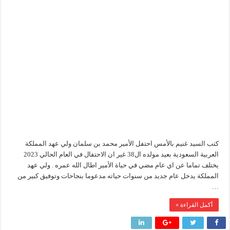
عهد
المملكة
شائعات وحقائق.. فحص فروع الشركات بالخارج ومعارين ميدور وظهور جبران ومساع
العربية
السعودية
جنوب الوادي القابضة للبترول» تنظم لقاءً توعويًا حول إدارة الأزمات ورفع كفاءة الاس
وعام
متميز
في
من ذاكرة البترول فكرة متميزة ترصد تاريخ القطاع
مسيرة
حياته
أكبا تبدأ تصدير 60 ألف طن من زيوت المحركات البحرية للأسواق الخارجية
مغلقة
كتب السيد غنيم بالأمس احتفل الأمير محمد بن سلمان ولي عهد المملكة
العربية السعودية بعيد مولده ال38 غير ان الاحتفال في العام الحالي 2023
يختلف تماما عن اي عام مضي في حياة الأمير اطال الله عمره . ولي عهد
المملكة يدخل عام جديد من سنوات حياته مدعوما بنجاحات وتوفيق كبير من
…
أكمل القراءة »