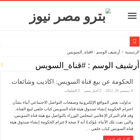
تاون جاس تسيطر علي كسر ماسورة في ترعة الإسماعيلية
الرئيسية
/
أرشيف الوسم : #قناة_السويس
وزيرا التخطيط والتنمية الاقتصادية والبترول والثروة المعدنية يبحثان جهود تحقيق أمن الطا
أرشيف الوسم :
#قناة_السويس
شائعات وحقائق.. فحص فروع الشركات بالخارج ومعارين ميدور وظهور جبران ومساع
الحكومة عن بيع قناة السويس: اكاذيب وشائعات
جنوب الوادي القابضة للبترول» تنظم لقاءً توعويًا حول إدارة الأزمات ورفع كفاءة الاس
على
ديسمبر 20, 2022
أخبار مصر
التعليقات
من ذاكرة البترول فكرة متميزة ترصد تاريخ القطاع
الحكومة
عن
أكبا تبدأ تصدير 60 ألف طن من زيوت المحركات البحرية للأسواق الخارجية
تداولت بعض المواقع الإلكترونية وصفحات التواصل الاجتماعي أنباء بشأن
بيع
قناة
اعتزام الحكومة إنشاء صندوق هيئة قناة السويس كباب خلفي لبيع القناة، .
السويس:
سيدبك تؤكد ريادتها في جودة الخامات باعتماد عالمي جديد
اكاذيب
وقد قام المركز الإعلامي لمجلس الوزراء بالتواصل مع هيئة قناة السويس،
وشائعات
وزير البترول والثروة المعدنية يبحث مع إكسون موبيل العالمية آليات تنفيذ مذكرة ال
والتي نفت تلك الأنباء، مُؤكدةً أنه لا صحة لاعتزام الحكومة إنشاء صندوق هيئة
مغلقة
قناة السويس كباب خلفي …
رئيسا العامة وبترومنت في زيارة لحقول ابوسنان
أكمل القراءة »