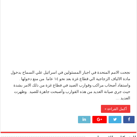
المتحدة
تنقذ
سيدبك تؤكد ريادتها في جودة الخامات باعتماد عالمي جديد
مراكب
الصيادين
وزير البترول والثروة المعدنية يبحث مع إكسون موبيل العالمية آليات تنفيذ مذكرة ال
في
قطاع
غزة
رئيسا العامة وبترومنت في زيارة لحقول ابوسنان
مغلقة
وزير البترول والثروة المعدنية يتفقد استئناف أعمال الحفر بحقل البركة في أسوان بعد توقف منذ عام 2022.. ويؤكد: كامل الاهتمام لوضع صعيد مصر ع
نجحت الامم المتحدة في اجبار المسئولين في اسرائيل علي السماح بدخول
مادة الالياف الزجاجية الي قطاع غزة بعد نحو ١٤ عاما من منع دخولها .
واستفاد أصحاب مراكب وقوارب الصيد في فطاع غزة من ذلك الامر بشدة
حيث جري صيانة العديد من هذه القوارب وأصبحت جاهزة للصيد . وظهرت
العديد …
أكمل القراءة »