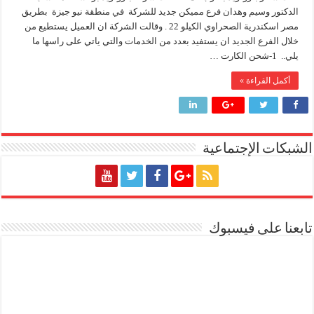
فرع
الدكتور وسيم وهدان فرع مميكن جديد للشركة في منطقة نيو جيزة بطريق
مميكن
وزير البترول والثروة المعدنية يتفقد استئناف أعمال الحفر بحقل البركة في أسوان بعد توقف منذ عام 2022.. ويؤكد: كامل الاهتمام لوضع صعيد مصر ع
لـ
مصر اسكندرية الصحراوي الكيلو 22 . وقالت الشركة ان العميل يستطيع من
شركة
وزير البترول يتابع انتاج حقل البركة في اسوان
خلال الفرع الجديد ان يستفيد بعدد من الخدمات والتي ياتي على راسها ما
بتروتريد
مغلقة
يلي.. 1-شحن الكارت …
النيل للبترول» تحصد شهادة «ISO 39001» لنظام إدارة السلامة المرورية بجهود ذاتية
أكمل القراءة »
الشبكات الإجتماعية
تابعنا على فيسبوك