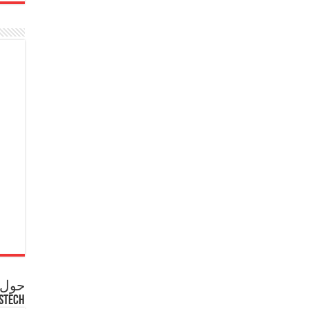
حول ع
STECH