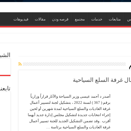
نس
متابعات
خدمات
مجتمع
قرصه ودن
مقالات
فيديوهات
ر
الشبك
ل العالمية آليات تنفيذ مذكرة التفاهم لربط اكتشافات الشركة في قبرص بالبنية التحتي
ف منذ عام 2022.. ويؤكد: كامل الاهتمام لوضع صعيد مصر على خريطة الاستثمار البترولي
ال غرفة السلع السياحية
تابعن
أصدر د أحمد عيسى وزير السياحة والآثار قراراً وزارياً
برقم ( 367 ) لسنة 2022 ، بتشكيل لجنة لتسيير أعمال
غرفة العاديات والسلع السياحية لمدة شهرين أو لحين
إجراء انتخابات جديدة لتشكيل مجلس إدارة جديد أيهما
أقرب . وقد تضمن التشكيل الجديد للجنة تسيير أعمال
ة
دم يوميا
غرفة العاديات والسلع السياحية برئاسة …