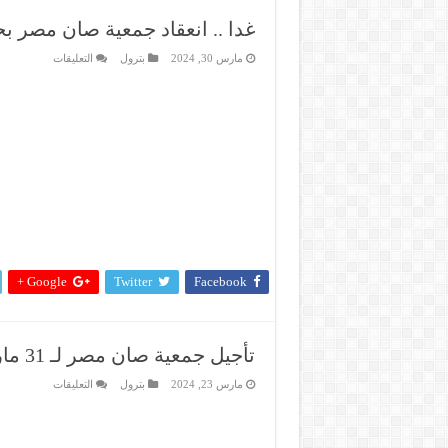
غدا .. انعقاد جمعية صان مصر ب
على
مارس 30, 2024
بترول
التعليقات
غدا
..
انعقاد
جمعية
صان
مصر
بحضور
وزير
البترول
مغلقة
Google +
Twitter
Facebook
تأجيل جمعية صان مصر لـ 31 مارس
على
مارس 23, 2024
بترول
التعليقات
تأجيل
جمعية
صان
مصر