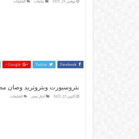
على
نوفمبر 24, 2023
متابعات
التعليقات
صان
مصر
تحتفي
بأبنائها
الذين
بلغوا
سن
المعاش
خلال
العام
مغلقة
Google +
Twitter
Facebook
بتروسبورت وبتروتريد وصان مص
على
أكتوبر 23, 2023
أخبار مصر
التعليقات
بتروسب
وبتروتري
وصان
مصر
وكارجا
وبتروج
للنجاح
عنوان
مغلقة