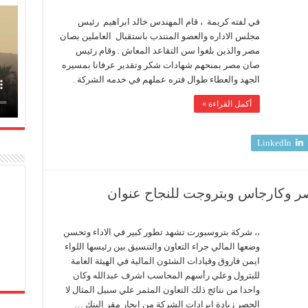
في لفته كريمة ، قام المهندس خالد ابراهيم رئيس
مجلس الاداره والعضو المنتدب باستقبال العاملين بصان
مصر والذين بلغوا سن التقاعد المعاش . وقام رئيس
صان مصر بمنحهم شهادات شكر وتقدير عرفانا بمسيره
الجهد والعطاء طوال فتره عملهم في خدمه الشركة .
أكمل القراءة »
LinkedIn
ر وكارجاس وبتروجت للنجاح عنوان
ورت
د
،، شركة بتروسبورت تشهد تطور كبير في الاداء وتحسن
وضعها المالي جراء التعاون والتنسيق بين رئيسها اللواء
س
ايمن فاروق وقيادات الشئون المالية في الهيئة العامة
ت
للبترول وعلي رأسهم المحاسب اشرف عبدالله وكان
واحدا من نتائج ذلك التعاون المثمر علي سبيل المثال لا
الحصر زيادة ايرادات الشركة من ايجار مقر البنك …