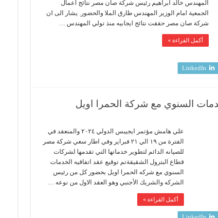
المهندس خالد ابراهيم رئيس شركة صان مصر نتائج اعمال
الجمعية امام الوزير المهندس طارق الملا والحضور. يشار الى ان
شركة صان مصر حققت نتائج ايجابيه منذ تولي المهندس …
أكمل القراءة »
LinkedIn
دمات السنوي مع شركة الحمرا اويل
علي هامش مؤتمر ايجيبس الدولي ٢٠٢٤ والمنعقد في
الفترة من ١٩ الي ٢١ فبراير وفي اطار سعي شركة مصر
للصيانه الدائم لتطوير خدماتها التي تقدمها لشركات
قطاع البترول الشقيقةتم توقيع عقد اتفاقيه الخدمات
السنوي مع شركه الحمرا اويل بحضور كل من رئيس
الشركه والشريك الأجنبي وهو العقد الاول من نوعه …
أكمل القراءة »
LinkedIn