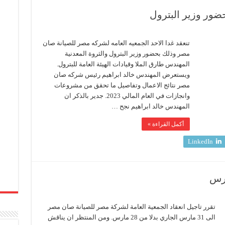
حضور وزير البترول
تنعقد غدا الاحد الجمعيه العامه لشركه مصر للصيانة صان
مصر وذلك بحضور وزير البترول والثروة المعدنية
المهندس طارق الملا وقيادات الهيئة العامة للبترول.
ويستعرض المهندس خالد ابراهيم رئيس شركه صان
مصر نتائج الاعمال وتفاصيل ما تحقق من مشروعات
وانجازات في العام المالي 2023. جدير بالذكر ان
المهندس خالد ابراهيم نجح …
أكمل القراءة »
LinkedIn
تقرر تاجيل انعقاد الجمعية العامة لشركة مصر للصيانة صان مصر
الى 31 مارس الجاري بدلا من 28 مارس. ومن المنتظر ان يناقش