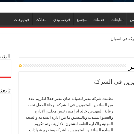
نس
متابعات
خدمات
مجتمع
قرصه ودن
مقالات
فيديوهات
لبركة في اسوان
الشبك
ر
يزين في الشركة
ين كان الغاز وصل 2مليار قدم يوميا
تابعن
ين وجذبنا 19 مليار دولار استثمارات
نظمت شركة مصر للصيانة صان مصر حفلا لتكريم عدد
ك لإنتاج الواح MDF الخشبية من قش الأرز
من السائقين المتميزين في الشركة . وجاء الحفل تحت
ن
حوسة ورحيل رئيس شركة في إيجاس والمعاش المبكر ومطالب وزارة المالية
رعاية المهندس خالد ابراهيم رئيس مجلس الاداره
والعضو المنتدب وبالتنسيق ما بين اداره السلامه والصحة
شركة “كارجاس” حل مشكلة تكدس السيارات بمحطة تموين الغاز
المهنيه والاداره العامه للشئون الاداريه ، وتم تكريم
الساده السائقين المتميزين بالشركه ومنحهم شهادات