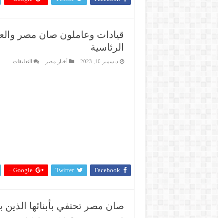
قيادات وعاملون صان مصر والعا
الرئاسية
على
ديسمبر 10, 2023
أخبار مصر
التعليقات
قيادات
وعامل
صان
مصر
والعام
بالشر
يشارك
في
الإنتخا
الرئاس
مغلقة
Google +
Twitter
Facebook
صان مصر تحتفي بأبنائها الذين 