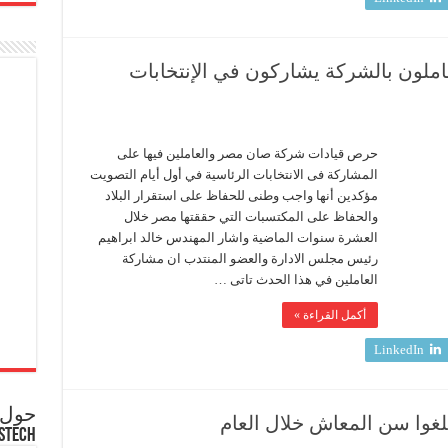
ملون بالشركة يشاركون في الإنتخابات
ون
حرص قيادات شركة صان مصر والعاملين فيها على
المشاركة فى الانتخابات الرئاسية في أول أيام التصويت
لون
مؤكدين أنها واجب وطنى للحفاظ على استقرار البلاد
كة
والحفاظ على المكتسبات التي حققتها مصر خلال
ون
العشرة سنوات الماضية واشار المهندس خالد ابراهيم
بات
ية
رئيس مجلس الادارة والعضو المنتدب ان مشاركة
العاملين في هذا الحدث تاتى …
أكمل القراءة »
LinkedIn
حول ع
بلغوا سن المعاش خلال العام
STECH