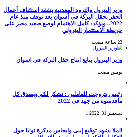
وزير البترول والثروة المعدنية يتفقد استئناف أعمال
الحفر بحقل البركة في أسوان بعد توقف منذ عام
2022.. ويؤكد: كامل الاهتمام لوضع صعيد مصر على
خريطة الاستثمار البترولي
وزير البترول يتابع انتاج حقل البركة في اسوان
‏يومين مضت
رئيس بتروجت للعاملين : نشكر لكم وبصدق كل
ماقدمتوه من جهد في 2022
ديسمبر 31, 2022
1
الملا يشهد توقيع إينى وايجاس مذكرة نوايا حول