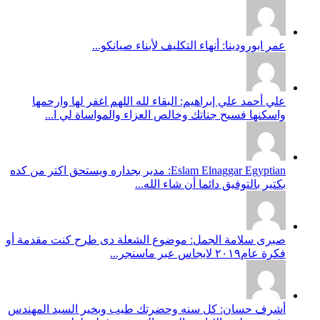
عمر ابورودينا: أنهاء التكليف لأبناء صيانكو...
علي أحمد علي إبراهيم: البقاء لله اللهم اغفر لها وارحمها
واسكنها فسيح جناتك وخالص العزاء والمواساة لي ا...
Eslam Elnaggar Egyptian: مدير بجداره ويستحق اكتر من كده
بكتير بالتوفيق دائما أن شاء الله...
صبرى سلامة الجمل: موضوع الشعلة دى طرح كنت مقدمة أو
فكرة عام٢٠١٩ لايجاس عبر ماسنجر...
أشرف حسان: كل سنه وحضرتك طيب وبخير السيد المهندس