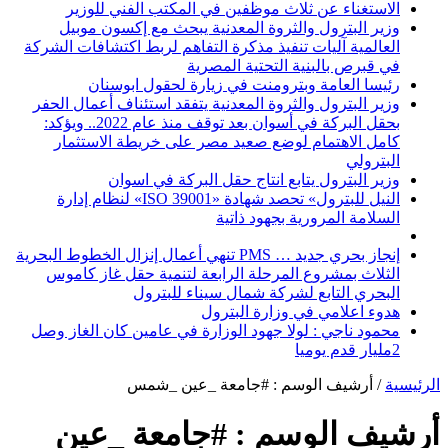
الاستغناء عن ثلاث موظفين في المكتب الفني للوزير
وزير البترول والثروة المعدنية يبحث مع إكسون موبيل
العالمية آليات تنفيذ مذكرة التفاهم لربط اكتشافات الشركة
في قبرص بالبنية التحتية المصرية
رئيسا العامة وبترومنت في زيارة لحقول ابوسنان
وزير البترول والثروة المعدنية يتفقد استئناف أعمال الحفر
بحقل البركة في أسوان بعد توقف منذ عام 2022.. ويؤكد:
كامل الاهتمام لوضع صعيد مصر على خريطة الاستثمار
البترولي
وزير البترول يتابع انتاج حقل البركة في اسوان
النيل للبترول» تحصد شهادة «ISO 39001» لنظام إدارة
السلامة المرورية بجهود ذاتية
إنجاز بحري جديد … PMS تنهي أعمال إنزال الخطوط البحرية
الثلاث بمشروع المرحلة الرابعة لتنمية حقل غاز كاموس
البحري التابع لشركة شمال سيناء للبترول
هدوء اعلامي في وزارة البترول
محمود ناجي : لولا جهود الوزارة في عامين كان الغاز وصل
2مليار قدم يوميا
الرئيسية
/
أرشيف الوسم : #جامعة _عين _شمس
أرشيف الوسم :
#جامعة _عين