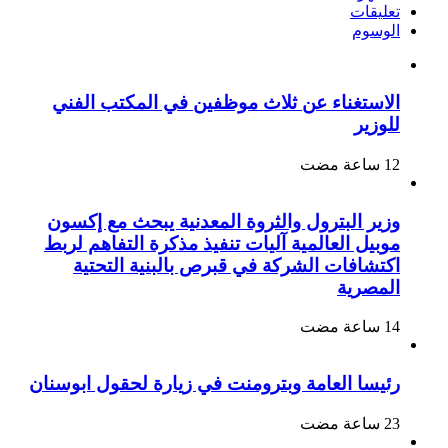
تعليقات
الوسوم
الاستغناء عن ثلاث موظفين في المكتب الفني
للوزير
وزير البترول والثروة المعدنية يبحث مع إكسون
موبيل العالمية آليات تنفيذ مذكرة التفاهم لربط
اكتشافات الشركة في قبرص بالبنية التحتية
المصرية
رئيسا العامة وبترومنت في زيارة لحقول ابوسنان