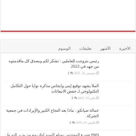
الأخيرة
الأشهر
تعليقات
الوسوم
رئيس بتروجت للعاملين : نشكر لكم وبصدق كل ماقدمتوه
من جهد في 2022
ديسمبر 31, 2022
1
الملا يشهد توقيع إينى وايجاس مذكرة نوايا حول التكامل
التكنولوجي لـ خفض الانبعاثات
يناير 16, 2023
1
عمالة صيانكو .. ماذا بعد النجاح الكبير والإيرادات في جمعية
الشركة
مارس 25, 2023
1
PMS تهنىء المهندس بسام السيد لتكريمه من وزير البترول