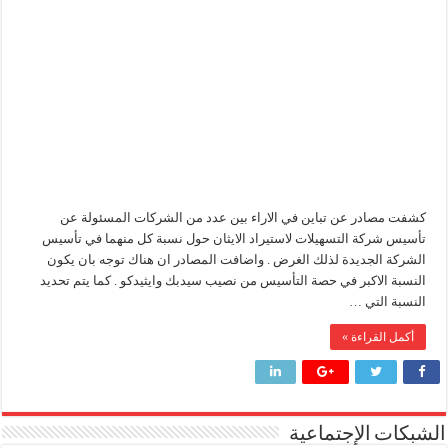
لتسهيلات
استيراد
سيدبك تؤكد ريادتها في جودة الخامات باعتماد عالمي جديد
الايثان
مغلقة
وزير البترول والثروة المعدنية يبحث مع إكسون موبيل العالمية آليات تنفيذ مذكرة ال
رئيسا العامة وبترومنت في زيارة لحقول ابوسنان
وزير البترول والثروة المعدنية يتفقد استئناف أعمال الحفر بحقل البركة في أسوان بعد توقف منذ عام 2022.. ويؤكد: كامل الاهتمام لوضع صعيد مصر ع
كشفت مصادر عن تباين في الاراء بين عدد من الشركات المسئولة عن
تأسيس شركة التسهيلات لاستيراد الايثان حول نسبة كل منهما في تأسيس
الشركة الجديدة لذلك الغرض . واضافت المصادر ان هناك توجه بان يكون
النسبة الاكبر في حصة التأسيس من نصيب سيدبك وايثيدكو . كما يتم تحديد
النسبة التي …
أكمل القراءة »
الشبكات الإجتماعية