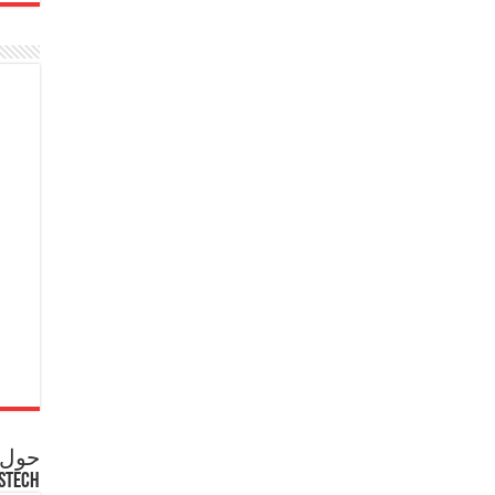
حول ع
STECH