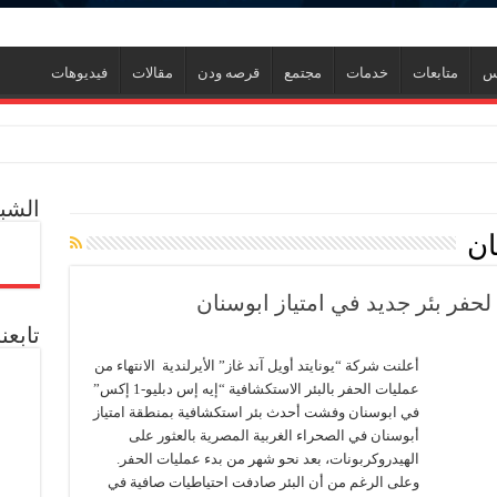
نس
متابعات
خدمات
مجتمع
قرصه ودن
مقالات
فيديوهات
الشبك
ان
ي جديد
ر
ل العالمية آليات تنفيذ مذكرة التفاهم لربط اكتشافات الشركة في قبرص بالبنية التحتي
تابعن
أعلنت شركة “يونايتد أويل آند غاز” الأيرلندية الانتهاء من
عمليات الحفر بالبئر الاستكشافية “إيه إس دبليو-1 إكس”
ف منذ عام 2022.. ويؤكد: كامل الاهتمام لوضع صعيد مصر على خريطة الاستثمار البترولي
في ابوسنان وفشت أحدث بئر استكشافية بمنطقة امتياز
أبوسنان في الصحراء الغربية المصرية بالعثور على
الهيدروكربونات، بعد نحو شهر من بدء عمليات الحفر.
وعلى الرغم من أن البئر صادفت احتياطيات صافية في