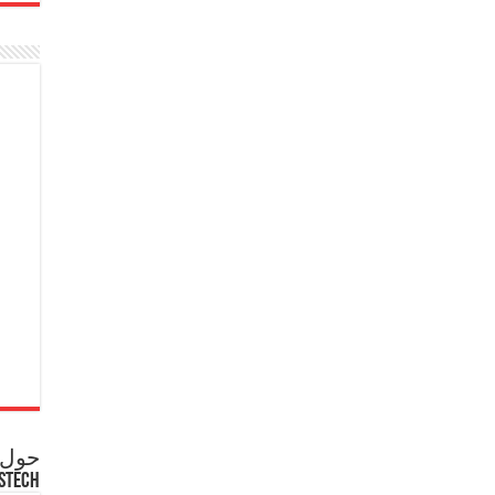
حول ع
STECH