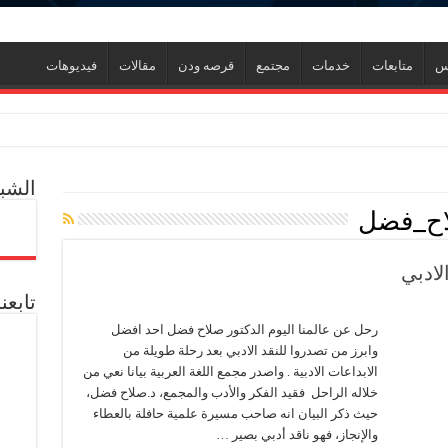
نس
متابعات
خدمات
مجتمع
قرصه ودن
مقالات
فيديوهات
الشبك
لاح_فضل
ي جديد
ل العالمية آليات تنفيذ مذكرة التفاهم لربط اكتشافات الشركة في قبرص بالبنية التحتي
لادبي
تابعن
ف منذ عام 2022.. ويؤكد: كامل الاهتمام لوضع صعيد مصر على خريطة الاستثمار البترولي
رحل عن عالمنا اليوم الدكتور صلاح فضل احد افضل
وابرز من تصدروا للنقد الادبي بعد رحلة طويلة من
الابداعات الادبية . واصدر مجمع اللغة العربية بيانا نعي من
خلاله الراحل فقيد الفكر والأدب والمجمع، د.صلاح فضل،
حيث ذكر البيان انه صاحب مسيرة علمية حافلة بالعطاء
والإنجاز، فهو ناقد أدبي بصير …