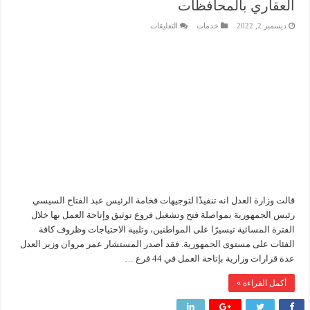
العقاري بالمحافظات
أكبا تبدأ تصدير 60 ألف طن من زيوت المحركات البحرية للأسواق الخارجية
على
ديسمبر 2, 2022
خدمات
التعليقات
بالمواقع..
سيدبك تؤكد ريادتها في جودة الخامات باعتماد عالمي جديد
44
فرع
توثيق
وزير البترول والثروة المعدنية يبحث مع إكسون موبيل العالمية آليات تنفيذ مذكرة ال
مسائي
جديد
رئيسا العامة وبترومنت في زيارة لحقول ابوسنان
للشهر
العقاري
بالمحافظات
مغلقة
قالت وزارة العدل انه تنفيذًا لتوجيهات فخامة الرئيس عبد الفتاح السيسي
رئيس الجمهورية بمواصلة فتح وتشغيل فروع توثيق وإتاحة العمل بها خلال
الفترة المسائية تيسيرًا على المواطنين، وتلبية الاحتياجات وظروف كافة
الفئات على مستوى الجمهورية. فقد أصدر المستشار عمر مروان وزير العدل
عدة قرارات وزارية بإتاحة العمل في 44 فرع …
أكمل القراءة »