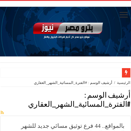
رئيس القابضة للبتروكيماويات يتابع ميدانيًا تقدم تنفيذ مشروع مشتقات الميثانول بدم
الرئيسية
/
أرشيف الوسم : #الفترة_المسائية_الشهر_العقاري
تاون جاس تسيطر علي كسر ماسورة في ترعة الإسماعيلية
أرشيف الوسم :
وزيرا التخطيط والتنمية الاقتصادية والبترول والثروة المعدنية يبحثان جهود تحقيق أمن الطا
#الفترة_المسائية_الشهر_العقاري
شائعات وحقائق.. فحص فروع الشركات بالخارج ومعارين ميدور وظهور جبران ومساع
جنوب الوادي القابضة للبترول» تنظم لقاءً توعويًا حول إدارة الأزمات ورفع كفاءة الاس
بالمواقع.. 44 فرع توثيق مسائي جديد للشهر
من ذاكرة البترول فكرة متميزة ترصد تاريخ القطاع