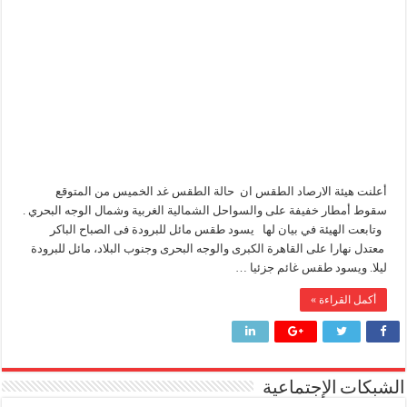
مائية
واحتمالية
أكبا تبدأ تصدير 60 ألف طن من زيوت المحركات البحرية للأسواق الخارجية
سقوط
أمطار
سيدبك تؤكد ريادتها في جودة الخامات باعتماد عالمي جديد
غدا
مغلقة
وزير البترول والثروة المعدنية يبحث مع إكسون موبيل العالمية آليات تنفيذ مذكرة ال
رئيسا العامة وبترومنت في زيارة لحقول ابوسنان
أعلنت هيئة الارصاد الطقس ان حالة الطقس غد الخميس من المتوقع
سقوط أمطار خفيفة على والسواحل الشمالية الغربية وشمال الوجه البحري .
وتابعت الهيئة في بيان لها يسود طقس مائل للبرودة فى الصباح الباكر
معتدل نهارا على القاهرة الكبرى والوجه البحرى وجنوب البلاد، مائل للبرودة
ليلا. ويسود طقس غائم جزئيا …
أكمل القراءة »
الشبكات الإجتماعية