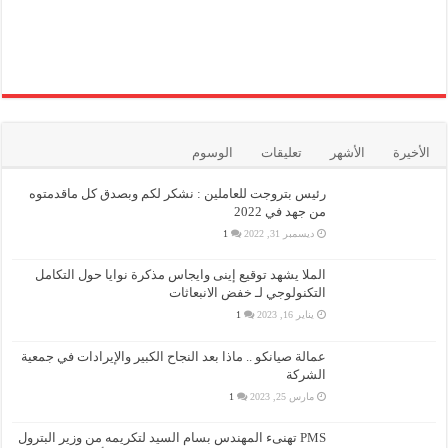
الأخيرة
الأشهر
تعليقات
الوسوم
رئيس بتروجت للعاملين : نشكر لكم وبصدق كل ماقدمتوه
من جهد في 2022
ديسمبر 31, 2022
1
الملا يشهد توقيع إينى وايجاس مذكرة نوايا حول التكامل
التكنولوجي لـ خفض الانبعاثات
يناير 16, 2023
1
عمالة صيانكو .. ماذا بعد النجاح الكبير والإيرادات في جمعية
الشركة
مارس 25, 2023
1
PMS تهنىء المهندس بسام السيد لتكريمه من وزير البترول