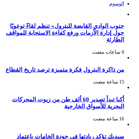
الوسوم
جنوب الوادي القابضة للبترول» تنظم لقاءً توعويًا
حول إدارة الأزمات ورفع كفاءة الاستجابة للمواقف
الطارئة
من ذاكرة البترول فكرة متميزة ترصد تاريخ القطاع
أكبا تبدأ تصدير 60 ألف طن من زيوت المحركات
البحرية للأسواق الخارجية
سيدبك تؤكد ريادتها في جودة الخامات باعتماد