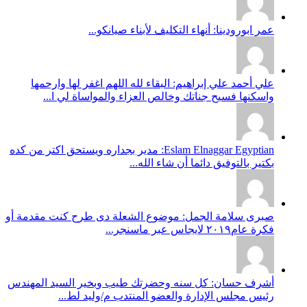
عمر ابورودينا: أنهاء التكليف لأبناء صيانكو...
علي أحمد علي إبراهيم: البقاء لله اللهم اغفر لها وارحمها
واسكنها فسيح جناتك وخالص العزاء والمواساة لي ا...
Eslam Elnaggar Egyptian: مدير بجداره ويستحق اكتر من كده
بكتير بالتوفيق دائما أن شاء الله...
صبرى سلامة الجمل: موضوع الشعلة دى طرح كنت مقدمة أو
فكرة عام٢٠١٩ لايجاس عبر ماسنجر...
أشرف حسان: كل سنه وحضرتك طيب وبخير السيد المهندس
رئيس مجلس الإدارة والعضو المنتدب م/وليد لط...