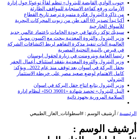
جنوب الوادي القابضة للبترول» تنظم لقاءً توعويًا حول إدارة
الأزمات ورفع كفاءة الاستجابة للمواقف الطارئة
من ذاكرة البترول فكرة متميزة ترصد تاريخ القطاع
أكبا تبدأ تصدير 60 ألف طن من زيوت المحركات البحرية
للأسواق الخارجية
سيدبك تؤكد ريادتها في جودة الخامات باعتماد عالمي جديد
وزير البترول والثروة المعدنية يبحث مع إكسون موبيل
العالمية آليات تنفيذ مذكرة التفاهم لربط اكتشافات الشركة
في قبرص بالبنية التحتية المصرية
رئيسا العامة وبترومنت في زيارة لحقول ابوسنان
وزير البترول والثروة المعدنية يتفقد استئناف أعمال الحفر
بحقل البركة في أسوان بعد توقف منذ عام 2022.. ويؤكد:
كامل الاهتمام لوضع صعيد مصر على خريطة الاستثمار
البترولي
وزير البترول يتابع انتاج حقل البركة في اسوان
النيل للبترول» تحصد شهادة «ISO 39001» لنظام إدارة
السلامة المرورية بجهود ذاتية
الرئيسية
/
أرشيف الوسم : #اسطوانات_الغاز_الطبيعي
أرشيف الوسم :